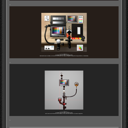
.
.
.