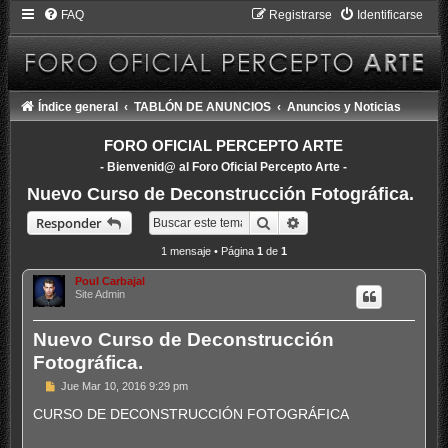
FAQ
Registrarse
Identificarse
Índice general
TABLÓN DE ANUNCIOS
Anuncios y Noticias
FORO OFICIAL PERCEPTO ARTE
- Bienvenid@ al Foro Oficial Percepto Arte -
Nuevo Curso de Deconstrucción Fotográfica.
Buscar
Búsqueda avanzada
Responder
1 mensaje • Página
1
de
1
Poul Carbajal
Site Admin
Nuevo Curso de Deconstrucción
Fotográfica.
M
Jue Mar 10, 2016 9:29 pm
e
n
CURSO DE DECONSTRUCCIÓN FOTOGRÁFICA
s
a