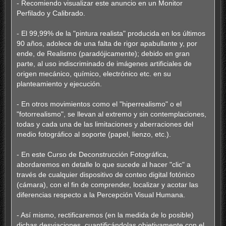
j
- Recomiendo visualizar este anuncio en un Monitor
e
Perfilado y Calibrado.
- El 99,99% de la "pintura realista" producida en los últimos
90 años, adolece de una falta de rigor apabullante y, por
ende, de Realismo (paradójicamente); debido en gran
parte, al uso indiscriminado de imágenes artificiales de
origen mecánico, químico, electrónico etc. en su
planteamiento y ejecución.
- En otros movimientos como el "hiperrealismo" o el
"fotorrealismo", se llevan al extremo y sin contemplaciones,
todas y cada una de las limitaciones y aberraciones del
medio fotográfico al soporte (papel, lienzo, etc.).
- En este Curso de Deconstrucción Fotográfica,
abordaremos en detalle lo que sucede al hacer "clic" a
través de cualquier dispositivo de conteo digital fotónico
(cámara), con el fin de comprender, localizar y acotar las
diferencias respecto a la Percepción Visual Humana.
- Así mismo, rectificaremos (en la medida de lo posible)
dichas desviaciones, cuantificándolas objetivamente con el