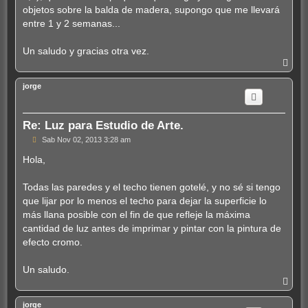
objetos sobre la balda de madera, supongo que me llevará
entre 1 y 2 semanas...
Un saludo y gracias otra vez.
A
r
r
jorge
i
b
a
Re: Luz para Estudio de Arte.
M
Sab Nov 02, 2013 3:28 am
e
n
Hola,
s
a
j
Todas las paredes y el techo tienen gotelé, y no sé si tengo
e
que lijar por lo menos el techo para dejar la superficie lo
más llana posible con el fin de que refleje la máxima
cantidad de luz antes de imprimar y pintar con la pintura de
efecto cromo.
Un saludo.
A
r
r
jorge