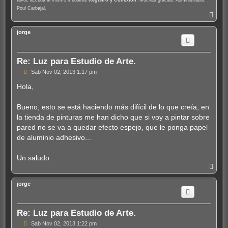
favor, acceda al mismo mediante
Registro y Conexión
. Muchas gracias. Administrador,
Poul Carbajal.
A
r
r
jorge
i
b
a
Re: Luz para Estudio de Arte.
M
Sab Nov 02, 2013 1:17 pm
e
n
Hola,
s
a
j
Bueno, esto se está haciendo más difícil de lo que creía, en
e
la tienda de pinturas me han dicho que si voy a pintar sobre
pared no se va a quedar efecto espejo, que le ponga papel
de aluminio adhesivo...
Un saludo.
A
r
r
jorge
i
b
a
Re: Luz para Estudio de Arte.
M
Sab Nov 02, 2013 1:22 pm