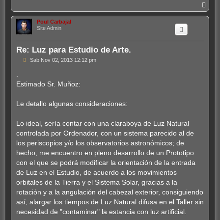
A
r
r
Poul Carbajal
i
Site Admin
b
a
Re: Luz para Estudio de Arte.
M
Sab Nov 02, 2013 12:12 pm
e
n
.
s
Estimado Sr. Muñoz:
a
j
e
Le detallo algunas consideraciones:
Lo ideal, sería contar con una claraboya de Luz Natural
controlada por Ordenador, con un sistema parecido al de
los periscopios y/o los observatorios astronómicos; de
hecho, me encuentro en pleno desarrollo de un Prototipo
con el que se podrá modificar la orientación de la entrada
de Luz en el Estudio, de acuerdo a los movimientos
orbitales de la Tierra y el Sistema Solar, gracias a la
rotación y a la angulación del cabezal exterior, consiguiendo
así, alargar los tiempos de Luz Natural difusa en el Taller sin
necesidad de "contaminar" la estancia con luz artificial.