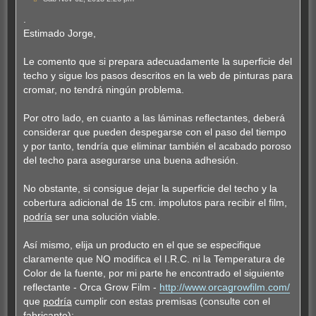
e
n
.
s
Estimado Jorge,
a
j
e
Le comento que si prepara adecuadamente la superficie del
techo y sigue los pasos descritos en la web de pinturas para
cromar, no tendrá ningún problema.
Por otro lado, en cuanto a las láminas reflectantes, deberá
considerar que pueden despegarse con el paso del tiempo
y por tanto, tendría que eliminar también el acabado poroso
del techo para asegurarse una buena adhesión.
No obstante, si consigue dejar la superficie del techo y la
cobertura adicional de 15 cm. impolutos para recibir el film,
podría
ser una solución viable.
Así mismo, elija un producto en el que se especifique
claramente que NO modifica el I.R.C. ni la Temperatura de
Color de la fuente, por mi parte he encontrado el siguiente
reflectante - Orca Grow Film -
http://www.orcagrowfilm.com/
que
podría
cumplir con estas premisas (consulte con el
fabricante):