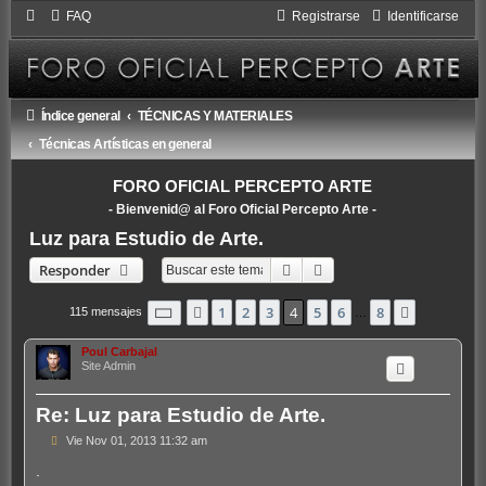
FAQ
Registrarse
Identificarse
Índice general
TÉCNICAS Y MATERIALES
Técnicas Artísticas en general
FORO OFICIAL PERCEPTO ARTE
- Bienvenid@ al Foro Oficial Percepto Arte -
Luz para Estudio de Arte.
Buscar
Búsqueda avanzada
Responder
Página
4
de
8
1
2
3
4
5
6
8
Anterior
Siguiente
115 mensajes
…
Poul Carbajal
Site Admin
Re: Luz para Estudio de Arte.
M
Vie Nov 01, 2013 11:32 am
e
n
.
s