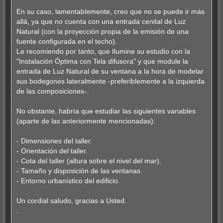
En su caso, lamentablemente, creo que no se puede ir más
allá, ya que no cuenta con una entrada cenital de Luz
Natural (con la proyección propia de la emisión de una
fuente configurada en el techo).
Le recomiendo por tanto, que Ilumine su estudio con la
"Instalación Óptima con Tela difusora" y que module la
entrada de Luz Natural de su ventana a la hora de modelar
sus bodegones lateralmente -preferiblemente a la izquierda
de las composiciones-.
No obstante, habría que estudiar las siguientes variables
(aparte de las anteriormente mencionadas):
- Dimensiones del taller.
- Orientación del taller.
- Cota del taller (altura sobre el nivel del mar).
- Tamaño y disposición de las ventanas.
- Entorno urbanístico del edificio.
Un cordial saludo, gracias a Usted.
.