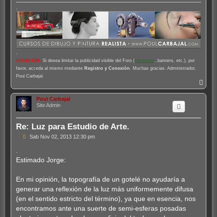
.
.
ATENCIÓN
:
Si desea limitar la publicidad visible del Foro (
hot-words
, banners, etc.), por
favor, acceda al mismo mediante
Registro y Conexión
. Muchas gracias. Administrador,
Poul Carbajal.
A
r
r
Poul Carbajal
i
Site Admin
b
a
Re: Luz para Estudio de Arte.
M
Sab Nov 02, 2013 12:30 pm
e
n
.
s
Estimado Jorge:
a
j
e
En mi opinión, la topografía de un gotelé no ayudaría a
generar una reflexión de la luz más uniformemente difusa
(en el sentido estricto del término), ya que en esencia, nos
encontramos ante una suerte de semi-esferas posadas