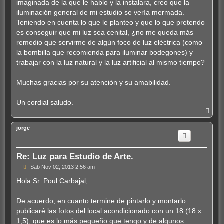
imaginada de la que le hablo y la instalara, creo que la
iluminación general de mi estudio se vería mermada.
Teniendo en cuenta lo que le planteo y que lo que pretendo
es conseguir que mi luz sea cenital, ¿no me queda más
remedio que servirme de algún foco de luz eléctrica (como
la bombilla que recomienda para iluminar bodegones) y
trabajar con la luz natural y la luz artificial al mismo tiempo?
Muchas gracias por su atención y su amabilidad.
Un cordial saludo.
A
r
r
jorge
i
b
a
Re: Luz para Estudio de Arte.
M
Sab Nov 02, 2013 2:56 am
e
n
Hola Sr. Poul Carbajal,
s
a
j
De acuerdo, en cuanto termine de pintarlo y montarlo
e
publicaré las fotos del local acondicionado con un 18 (18 x
1,5), que es lo más pequeño que tengo y de algunos