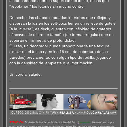
aleatoriamente sobre la superficie del techo, en las que
"rebotarían" los fotones sin mucho control.
De hecho, las chapas cromadas interiores que reflejan y
dispersan la luz en los soft-boxs tienen un relieve de gotelé
"a la inversa", es decir, cuentan con infinidad de cráteres
cóncavos de diferente tamaño (de forma irregular) que no
superan el milímetro de profundidad.
Quizás, un decorador pueda proporcionarle una textura
similar en el techo (y en los 15 cm. de cobertura de las
paredes) previamente, con algún tipo de rodillo, jugando
con la densidad del emplaste o la imprimación.
Un cordial saludo.
.
.
.
ATENCIÓN
:
Si desea limitar la publicidad visible del Foro (
hot-words
, banners, etc.), por