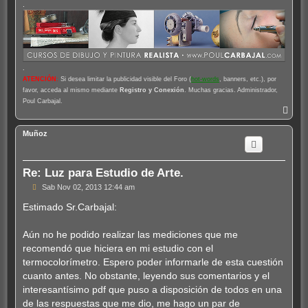
.
.
ATENCIÓN
:
Si desea limitar la publicidad visible del Foro (
hot-words
, banners, etc.), por
favor, acceda al mismo mediante
Registro y Conexión
. Muchas gracias. Administrador,
Poul Carbajal.
A
r
r
Muñoz
i
b
a
Re: Luz para Estudio de Arte.
M
Sab Nov 02, 2013 12:44 am
e
n
Estimado Sr.Carbajal:
s
a
j
Aún no he podido realizar las mediciones que me
e
recomendó que hiciera en mi estudio con el
termocolorímetro. Espero poder informarle de esta cuestión
cuanto antes. No obstante, leyendo sus comentarios y el
interesantísimo pdf que puso a disposición de todos en una
de las respuestas que me dio, me hago un par de