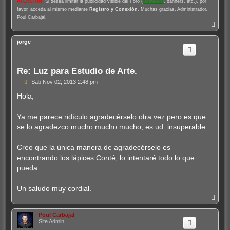
ATENCIÓN
:
Si desea limitar la publicidad visible del Foro (
hot-words
, banners, etc.), por
favor, acceda al mismo mediante
Registro y Conexión
. Muchas gracias. Administrador,
Poul Carbajal.
A
r
r
jorge
i
b
a
Re: Luz para Estudio de Arte.
M
Sab Nov 02, 2013 2:48 pm
e
n
Hola,
s
a
j
Ya me parece ridículo agradecérselo otra vez pero es que
e
se lo agradezco mucho mucho mucho, es ud. insuperable.
Creo que la única manera de agradecérselo es
encontrando los lápices Conté, lo intentaré todo lo que
pueda...
Un saludo muy cordial.
A
r
r
Poul Carbajal
i
Site Admin
b