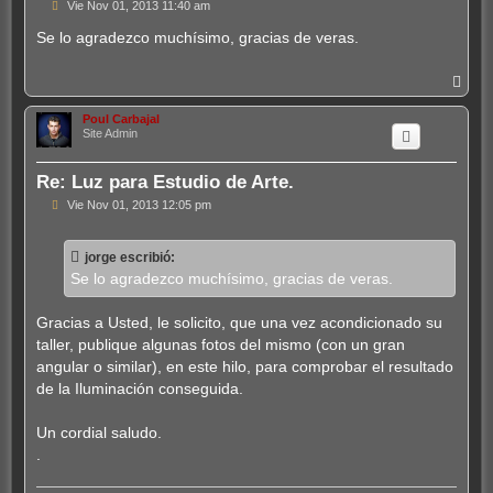
M
Vie Nov 01, 2013 11:40 am
e
n
Se lo agradezco muchísimo, gracias de veras.
s
a
j
A
e
r
r
Poul Carbajal
i
Site Admin
b
a
Re: Luz para Estudio de Arte.
M
Vie Nov 01, 2013 12:05 pm
e
n
s
jorge escribió:
a
j
Se lo agradezco muchísimo, gracias de veras.
e
Gracias a Usted, le solicito, que una vez acondicionado su
taller, publique algunas fotos del mismo (con un gran
angular o similar), en este hilo, para comprobar el resultado
de la Iluminación conseguida.
Un cordial saludo.
.