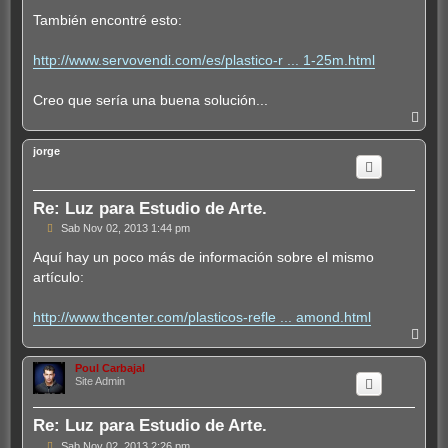
e
n
También encontré esto:
s
a
j
http://www.servovendi.com/es/plastico-r ... 1-25m.html
e
Creo que sería una buena solución...
A
r
r
jorge
i
b
a
Re: Luz para Estudio de Arte.
M
Sab Nov 02, 2013 1:44 pm
e
n
Aquí hay un poco más de información sobre el mismo
s
artículo:
a
j
e
http://www.thcenter.com/plasticos-refle ... amond.html
A
r
r
Poul Carbajal
i
Site Admin
b
a
Re: Luz para Estudio de Arte.
M
Sab Nov 02, 2013 2:26 pm