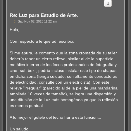
i
b
a
Re: Luz para Estudio de Arte.
M
Sab Nov 02, 2013 11:22 am
e
n
Hola,
s
a
j
Con respecto a le que ud. escribio:
e
Si me apura, le comento que la zona cromada de su taller
debería tener un cierto relieve, similar al de la superficie
metálica interna de los focos profesionales de fotografía y
cine -soft box-, podría incluso instalar este tipo de chapas
en dicha zona (tenga cuidado: son altamente conductoras
de electricidad, consulte con un electricista). Con este
relieve "irregular" (parecido al de la piel de una mandarina
ampliada 10 veces de tamaño), se logra una dispersión y
una difusión de la Luz más homogénea ya que la reflexión
es menos puntual.
A lo mejor el gotelé del techo haría esta función...
Un saludo.