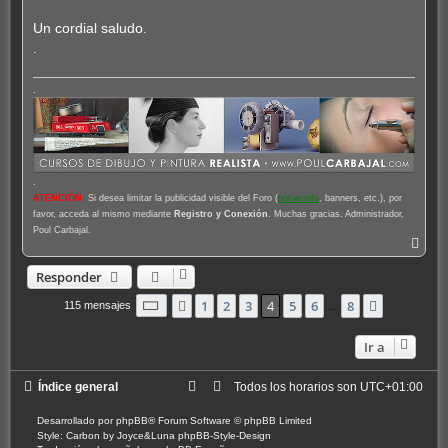
Un cordial saludo.
.
.
.
ATENCIÓN
:
Si desea limitar la publicidad visible del Foro (
hot-words
, banners, etc.), por
favor, acceda al mismo mediante
Registro y Conexión
. Muchas gracias. Administrador,
Poul Carbajal.
A
r
r
Responder
i
b
Página
4
de
8
1
2
3
4
5
6
8
Anterior
Siguiente
115 mensajes
…
a
Ir a
Índice general
Todos los horarios son
UTC+01:00
Desarrollado por
phpBB
® Forum Software © phpBB Limited
Style: Carbon by Joyce&Luna
phpBB-Style-Design