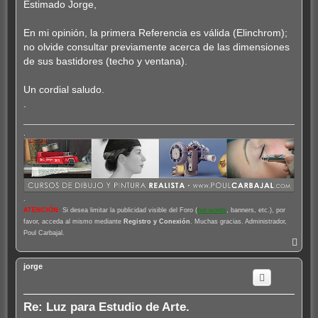
Estimado Jorge,
a
j
e
En mi opinión, la primera Referencia es válida (Elinchrom);
no olvide consultar previamente acerca de las dimensiones
de sus bastidores (techo y ventana).
Un cordial saludo.
.
.
.
ATENCIÓN
:
Si desea limitar la publicidad visible del Foro (
hot-words
, banners, etc.), por
favor, acceda al mismo mediante
Registro y Conexión
. Muchas gracias. Administrador,
Poul Carbajal.
A
r
r
jorge
i
b
a
Re: Luz para Estudio de Arte.