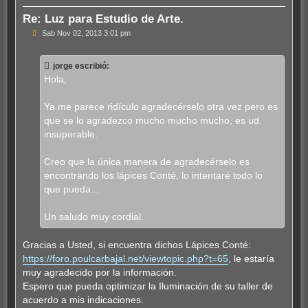
a
Re: Luz para Estudio de Arte.
M
Sab Nov 02, 2013 3:01 pm
e
n
s
jorge escribió:
a
j
Hola,
e
Ya me parece ridículo agradecérselo otra vez pero es
que se lo agradezco mucho mucho mucho, es ud.
insuperable.
Creo que la única manera de agradecérselo es
encontrando los lápices Conté, lo intentaré todo lo
que pueda...
Un saludo muy cordial.
Gracias a Usted, si encuentra dichos Lápices Conté:
https://foro.poulcarbajal.net/viewtopic.php?t=65
, le estaría
muy agradecido por la información.
Espero que pueda optimizar la Iluminación de su taller de
acuerdo a mis indicaciones.