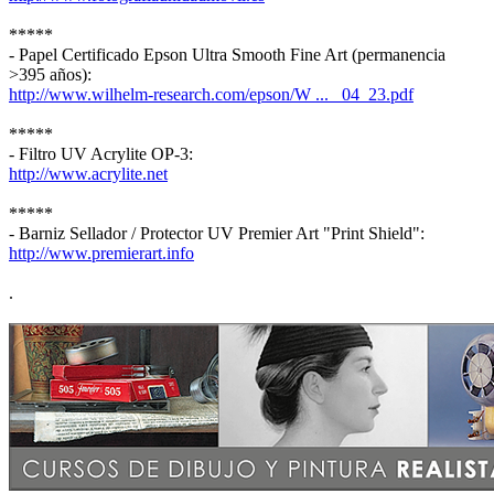
*****
- Papel Certificado Epson Ultra Smooth Fine Art (permanencia
>395 años):
http://www.wilhelm-research.com/epson/W ... _04_23.pdf
*****
- Filtro UV Acrylite OP-3:
http://www.acrylite.net
*****
- Barniz Sellador / Protector UV Premier Art "Print Shield":
http://www.premierart.info
.
.