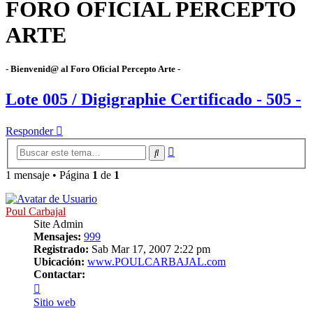
FORO OFICIAL PERCEPTO
ARTE
- Bienvenid@ al Foro Oficial Percepto Arte -
Lote 005 / Digigraphie Certificado - 505 -
Responder
Búsqueda
Buscar
avanzada
1 mensaje • Página
1
de
1
Poul Carbajal
Site Admin
Mensajes:
999
Registrado:
Sab Mar 17, 2007 2:22 pm
Ubicación:
www.POULCARBAJAL.com
Contactar:
Contactar
Poul
Sitio web
Carbajal