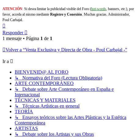
.
ATENCIÓN
:
Si desea limitar la publicidad visible del Foro (
hot-words
, banners, etc.), por
favor, acceda al mismo mediante
Registro y Conexión
. Muchas gracias. Administrador,
Poul Carbajal.
Arriba
Responder
1 mensaje • Página
1
de
1
Volver a “Venta Exclusiva y Directa de Obra - Poul Carbajal -”
Ir a
BIENVENID@ AL FORO
↳ Normativa del Foro (Lectura Obligatoria)
ARTE CONTEMPORÁNEO
↳ Debate sobre Arte Contemporáneo en España e
Internacional
TÉCNICAS Y MATERIALES
↳ Técnicas Artísticas en general
TEORÍA
↳ Ensayos teóricos sobre las Artes Plásticas y la Estética
Contemporánea
ARTISTAS
↳ Debate sobre los Artistas y sus Obras