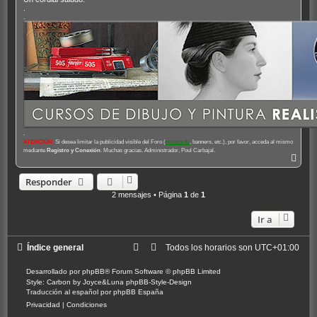
e
.
.
.
ATENCIÓN
:
Si desea limitar la publicidad visible del Foro (
hot-words
, banners, etc.), por favor, acceda al mismo
mediante
Registro y Conexión
. Muchas gracias. Administrador, Poul Carbajal.
A
r
r
Responder
i
2 mensajes • Página
1
de
1
b
a
Ir a
Índice general
Todos los horarios son
UTC+01:00
Desarrollado por
phpBB
® Forum Software © phpBB Limited
Style: Carbon by Joyce&Luna
phpBB-Style-Design
Traducción al español por
phpBB España
Privacidad
|
Condiciones