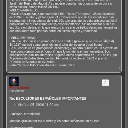
escultor con su primera obra pública, el monumento a Pérez Galdós en el
Jardín del Retiro de Madrid. A su muerte donó la mayor parte de su obra a
dicha ciudad, donde falleció en 1966.
PABLO GARGALLO
(Maella (Zaragoza), 5 de enero de 1881- Reus (Tarragona), 28 de diciembre
de 1934). Escultor y pintor español. Considerado uno de los escultores más
importantes e innovadores del siglo XX, a lo largo de su vida artística combinó
paralelamente el clasicismo con la experimentación. Sin abandonar nunca la
escultura en piedra, en la que ejecutó una serie de bellos desnudos femeninos,
destacó sobre todo por sus obras en hierro forjado y recortado.
PABLO SERRANO
Este escultor nació en el año 1908 en Crivillén (provincia de Teruel- Madrid).
En 1917 ingresó como aprendiz en el taller del escultor José Bueno.
En su escultura es protagonista el hombre; y su obra pública es un ejemplo de
“ese compromiso con el hombre”, que lo convierte en un humanista. Sus
exposiciones son innumerables. Ingresó como académico en 1981 en la Real
Academia de Bellas Artes de San Fernando y recibió en 1982 el premio
Príncipe de Asturias de las Artes.
Pablo Serrano falleció en Madrid en el año 1985
A
r
r
i
b
Poul Carbajal
a
Site Admin
Re: ESCULTORES ESPAÑOLES IMPORTANTES
M
Vie Jun 05, 2026 11:00 am
e
.
n
Estimado Jeremías88,
s
Muchas gracias por los autores y los datos señalados en su lista.
a
j
Un cordial saludo.