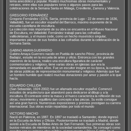
tema anecdótico y popular. Realizó muchísimas obras monumentales y
j
retratos, entre ellas sus populares toros o algunos pasos para las
e
celebraciones de la Semana Santa en Málaga, Crevillente, Zamora y Valencia.
GREGORIO FERNÁNDEZ
Gregorio Fernández (1576, Sarria, provincia de Lugo - 22 de enero de 1636,
Valladolid), fue un escultor español del Barroco, máximo exponente de la
escuela castellana de escultura.
La colección más importante de su obra se encuentra en el Museo Nacional
de Escultura, en Valladolid. Fernández trabajó para las cofradías
vallisoletanas, y el museo cede, como un hecho museístico singular,
importantes piezas de sus fondos a las cofradías durante la celebración de la
Semana Santa.
GABINO AMAYA GUERRERO
Gabino Amaya Guerrero nacido en Puebla de sancho Pérez, provincia de
Badajoz, estudio en la escuela de artes y oficio. Entronca con los grandes
maestros de la época, realizo una escultura figurativa de carácter
conmemorativo y religioso, tiene varias obras en iglesias que era la
demandada en aquellos años. Fue un escultor insigne en su época, la cantidad
de obras públicas de representación monumental y religioso. Además que fue
un hombre humilde que realizó muchas donaciones por amor y pasión a lo que
hacía.
EDUARDO CHILLIDA
(San Sebastián, 1924-2002) fue un afamado escultor español. Comenzó
estudios de arquitectura que abandonó para dedicarse al dibujo y a la
escultura. El contraste entre la masa y el hueco caracteriza la reflexión de sus
obras; movimiento y equilibrio dan concepto a las piezas. Su estilo consigue
así una gran fuerza. Numerosas exposiciones y premios prestigian su carrera
internacional. Sus obras están repartidas por todo el mundo
VICTORIO MACHO
Nació en Palencia, en 1887. En 1897 se trasladó a Santander, donde ingresó
en la Escuela de Artes y Oficios. Posteriormente se trasladó a Madrid, donde
asistió a la Escuela de Bellas Artes de San Fernando. Sus primeras obras son
bustos-retratos de miembros de la sociedad santanderina. Se consagró como