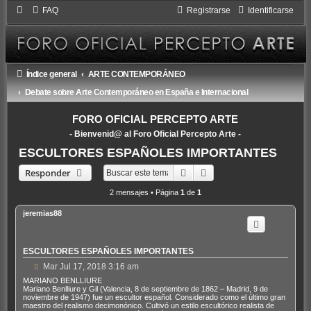
FAQ
Registrarse
Identificarse
Índice general
ARTE CONTEMPORÁNEO
Debate sobre Arte Contemporáneo en España e Internacional
FORO OFICIAL PERCEPTO ARTE
- Bienvenid@ al Foro Oficial Percepto Arte -
ESCULTORES ESPAÑOLES IMPORTANTES
Buscar
Búsqueda avanzada
Responder
2 mensajes • Página
1
de
1
jeremias88
ESCULTORES ESPAÑOLES IMPORTANTES
M
Mar Jul 17, 2018 3:16 am
e
MARIANO BENLLIURE
n
Mariano Benlliure y Gil (Valencia, 8 de septiembre de 1862 – Madrid, 9 de
s
noviembre de 1947) fue un escultor español. Considerado como el último gran
maestro del realismo decimonónico. Cultivó un estilo escultórico realista de
a