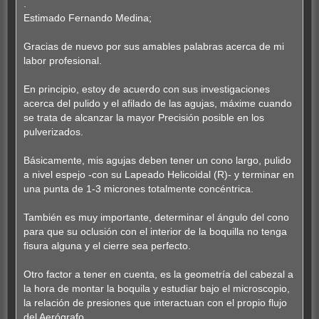
n
.
s
Estimado Fernando Medina;
a
j
e
Gracias de nuevo por sus amables palabras acerca de mi
labor profesional.
En principio, estoy de acuerdo con sus investigaciones
acerca del pulido y el afilado de las agujas, máxime cuando
se trata de alcanzar la mayor Precisión posible en los
pulverizados.
Básicamente, mis agujas deben tener un cono largo, pulido
a nivel espejo -con su Lapeado Helicoidal (R)- y terminar en
una punta de 1-3 micrones totalmente concéntrica.
También es muy importante, determinar el ángulo del cono
para que su oclusión con el interior de la boquilla no tenga
fisura alguna y el cierre sea perfecto.
Otro factor a tener en cuenta, es la geometría del cabezal a
la hora de montar la boquila y estudiar bajo el microscopio,
la relación de presiones que interactuan con el propio flujo
del Aerógrafo.