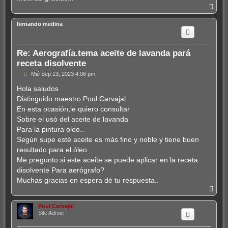
A
r
r
fernando medina
i
b
a
Re: Aerografía.tema aceite de lavanda pará
receta disolvente
M
Mié Sep 13, 2023 4:06 pm
e
n
Hola saludos
s
Distinguido maestro Poul Carvajal
a
j
En esta ocasión,le quiero consultar
e
Sobre el usó del aceite de lavanda
Para la pintura óleo..
Según supe esté aceite es más fino y noble y tiene buen
resultado para el óleo..
Me pregunto si este aceite se puede aplicar en la receta
disolvente Para aerógrafo?
Muchas gracias en espera dé tu respuesta..
A
r
r
Poul Carbajal
i
Site Admin
b
a