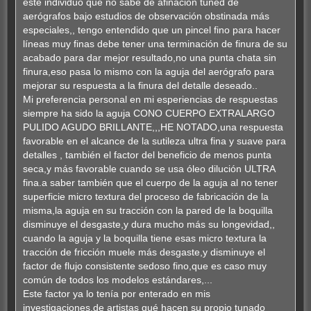
este individuo que no sabe de afinación tuned de
aerógrafos bajo estudios de observación obstinada más
especiales,, tengo entendido que un pincel fino para hacer
líneas muy finas debe tener una terminación de finura de su
acabado para dar mejor resultado,no una punta chata sin
finura,eso pasa lo mismo con la aguja del aerógrafo para
mejorar su respuesta a la finura del detalle deseado..
Mi preferencia personal en mi esperiencias de respuestas
siempre ha sido la aguja CONO CUERPO EXTRALARGO
PULIDO AGUDO BRILLANTE,,,HE NOTADO,una respuesta
favorable en el alcance de la sutileza ultra fina y suave para
detalles , también el factor del beneficio de menos punta
seca,y más favorable cuando se usa óleo dilución ULTRA
fina.a saber también que el cuerpo de la aguja al no tener
superficie micro textura del proceso de fabricación de la
misma,la aguja en su tracción con la pared de la boquilla
disminuye el desgaste,y dura mucho más su longevidad,,
cuando la aguja y la boquilla tiene esas micro textura la
tracción de fricción muele más desgaste,y disminuye el
factor de flujo consistente sedoso fino,que es caso muy
común de todos los modelos estándares,...
Este factor ya lo tenía por enterado en mis
investigaciones,de artistas qué hacen su propio tunado