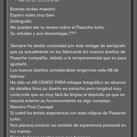
Mar Oct 10, 2023 12:40 am
e
n
Buenas tardes maestro
s
Espero estés muy bien
a
j
Distinguido
e
Me puedes dar tu review sobre el Paasche turbo
Su virtudes y sus desventajas,???
Siempre he tenido curiosidad por éste vintage de aerógrafo
que ya actualmente no los fabricante los nuevos dueños de
Paasche compañía..debido a lo temperamental que es para
ajustarlo..
Los nuevos dueños consideraban engorroso este AB de
fabricar.
Ha sido un AB USADO PARA retoque fotográfico en alcance
de detalles finos,su diseño es estrecho,pero longitud muy
corta,note que es muy fácil de limpiar,el depósito ya que es
mezcla exterior,su funcionamiento es algo complejo,..
Maestro Poul Carvajal
Si usted ha tenido esperiencia con esta reliquia de Paasche
turbo.
Nos placera,conocer su revisión de esperiencia personal en
tus manos..