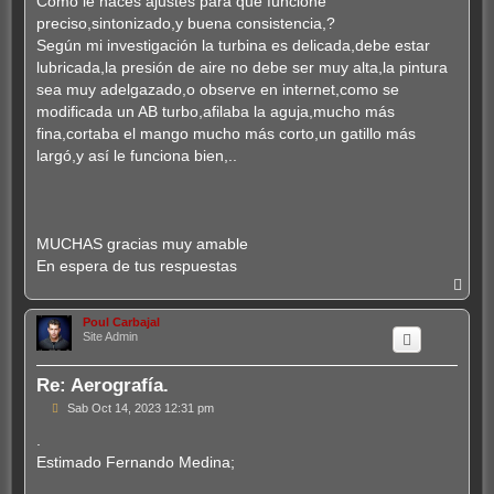
Como le haces ajustes para que funcione
preciso,sintonizado,y buena consistencia,?
Según mi investigación la turbina es delicada,debe estar
lubricada,la presión de aire no debe ser muy alta,la pintura
sea muy adelgazado,o observe en internet,como se
modificada un AB turbo,afilaba la aguja,mucho más
fina,cortaba el mango mucho más corto,un gatillo más
largó,y así le funciona bien,..
MUCHAS gracias muy amable
En espera de tus respuestas
A
r
r
Poul Carbajal
i
Site Admin
b
a
Re: Aerografía.
M
Sab Oct 14, 2023 12:31 pm
e
n
.
s
Estimado Fernando Medina;
a
j
e