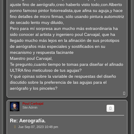
ajuste fino de aerógrafo,creo haberlo visto todo,con Alberto
ponno famoso pintor fotorrealista,que afina su aguja,y hace
fino detalles de micro firmas, sólo usando pintura automotriz
de secado lento muy diluido,
Pero para mí sorpresa aun mucho más extraordinaria ha
sido conocer al artista y ingeniero poul Carvajal, que ha
llegado mucho más lejos en la afinación de sus prototipos
de aerógrafos más especiales y sostificados en su
mecanismo y respuesta facinante
Maestro poul Carvajal,
Te pregunto,cuanto tiempo te tomas para diseñar el afinado
ULTRA fino meticuloso de tus agujas?
Y qué opinas sobre la variable de respuestas del diseño
discutido sobre la preferencia de las agujas para el
aerógrafo y los pinceles?
A
r
r
Poul Carbajal
i
Site Admin
b
a
Re: Aerografía.
M
Jue Sep 07, 2023 10:48 pm
e