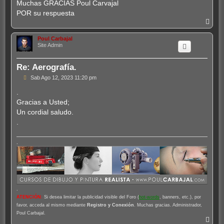
Muchas GRACIAS Poul Carvajal
a
j
POR su respuesta
e
A
r
r
Poul Carbajal
i
Site Admin
b
a
Re: Aerografía.
M
Sab Ago 12, 2023 11:20 pm
e
n
.
s
Gracias a Usted;
a
j
Un cordial saludo.
e
.
.
.
ATENCIÓN
:
Si desea limitar la publicidad visible del Foro (
hot-words
, banners, etc.), por
favor, acceda al mismo mediante
Registro y Conexión
. Muchas gracias. Administrador,
Poul Carbajal.
A