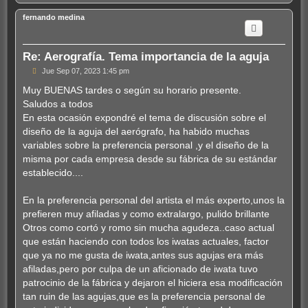
r
r
fernando medina
i
b
a
Re: Aerografía. Tema importancia de la aguja
M
Jue Sep 07, 2023 1:45 pm
e
n
Muy BUENAS tardes o según su horario presente.
s
Saludos a todos
a
j
En esta ocasión expondré el tema de discusión sobre el
e
diseño de la aguja del aerógrafo, ha habido muchas
variables sobre la preferencia personal ,y el diseño de la
misma por cada empresa desde su fábrica de su estándar
establecido....
En la preferencia personal del artista el más experto,unos la
prefieren muy afiladas y como extralargo, pulido brillante
Otros como cortó y romo sin mucha agudeza..caso actual
que están haciendo con todos los iwatas actuales, factor
que ya no me gusta de iwata,antes sus agujas era más
afiladas,pero por culpa de un aficionado de iwata tuvo
patrocinio de la fábrica y dejaron el hiciera esa modificación
tan ruin de las agujas,que es la preferencia personal de