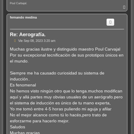
Poul Carbajal.
A
r
r
fernando medina
i
b
a
Re: Aerografía.
M
Vie Sep 08, 2023 3:20 am
e
n
Muchas gracias ilustre y distinguido maestro Poul Carvajal
s
Por su excepcional tecnificación de sus prototipos únicos en
a
j
el mundo.
e
Siempre me ha causado curiosidad su sistema de
inducción..
Es fenomenal
No hemos visto ningún otro que lo tenga.muchos modifican
aquí y allá partes muy obvias usuales de un aerógrafo.pero
el sistema de inducción es único de tu mano experta,
Yo me tomó entre 4-5 horas puliendo mi aguja y afilar
No el mejor alcance como tú lo hacés,pero trato de
esforzarme para hacerlo mejor.
Saludos
Muchas gracias...