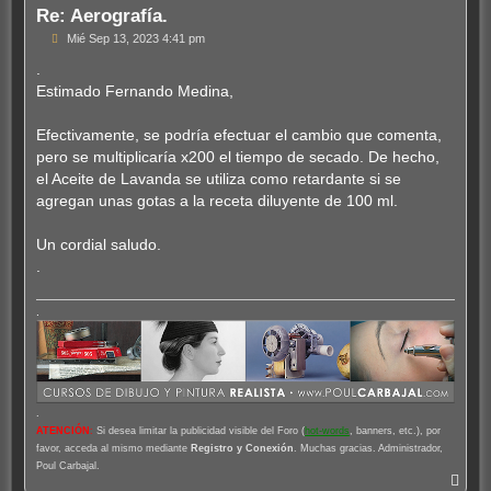
Re: Aerografía.
M
Mié Sep 13, 2023 4:41 pm
e
n
.
s
Estimado Fernando Medina,
a
j
e
Efectivamente, se podría efectuar el cambio que comenta,
pero se multiplicaría x200 el tiempo de secado. De hecho,
el Aceite de Lavanda se utiliza como retardante si se
agregan unas gotas a la receta diluyente de 100 ml.
Un cordial saludo.
.
.
.
ATENCIÓN
:
Si desea limitar la publicidad visible del Foro (
hot-words
, banners, etc.), por
favor, acceda al mismo mediante
Registro y Conexión
. Muchas gracias. Administrador,
Poul Carbajal.
A