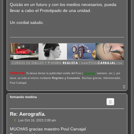
Quizás en un futuro y con los medios necesarios, pueda
llevar a cabo el Prototipado de una unidad.
Un cordial saludo.
.
.
.
ATENCIÓN
:
Si desea limitar la publicidad visible del Foro (
hot-words
, banners, etc.), por
favor, acceda al mismo mediante
Registro y Conexión
. Muchas gracias. Administrador,
Poul Carbajal.
A
r
r
fernando medina
i
b
a
Re: Aerografía.
M
Lun Oct 16, 2023 2:08 am
e
n
MUCHAS gracias maestro Poul Carvajal
s