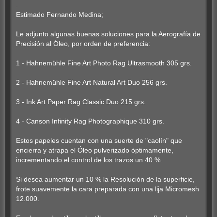
n
.
s
Estimado Fernando Medina;
a
j
e
Le adjunto algunas buenas soluciones para la Aerografía de
Precisión al Óleo, por orden de preferencia:
1 - Hahnemühle Fine Art Photo Rag Ultrasmooth 305 grs.
2 - Hahnemühle Fine Art Natural Art Duo 256 grs.
3 - Ink Art Paper Rag Classic Duo 215 grs.
4 - Canson Infinity Rag Photographique 310 grs.
Estos papeles cuentan con una suerte de "caolín" que
encierra y atrapa el Óleo pulverizado óptimamente,
incrementando el control de los trazos un 40 %.
Si desea aumentar un 10 % la Resolución de la superficie,
frote suavemente la cara preparada con una lija Micromesh
12.000.