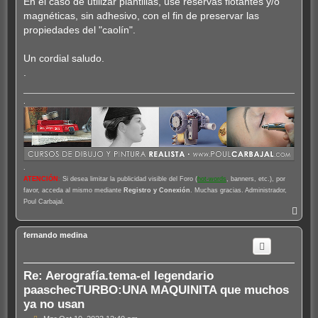
En el caso de utilizar plantillas, use reservas flotantes y/o
magnéticas, sin adhesivo, con el fin de preservar las
propiedades del "caolín".
Un cordial saludo.
.
.
.
ATENCIÓN
:
Si desea limitar la publicidad visible del Foro (
hot-words
, banners, etc.), por
favor, acceda al mismo mediante
Registro y Conexión
. Muchas gracias. Administrador,
Poul Carbajal.
A
r
r
fernando medina
i
b
a
Re: Aerografía.tema-el legendario
paaschecTURBO:UNA MAQUINITA que muchos
ya no usan
M