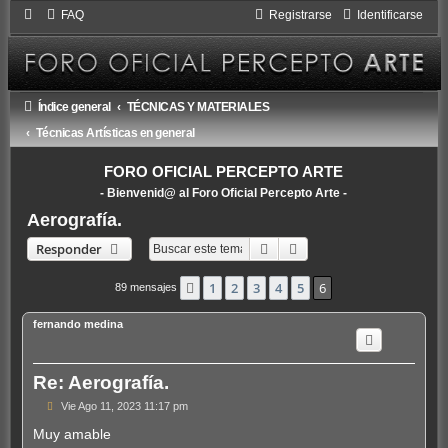
FAQ
Registrarse
Identificarse
Índice general
TÉCNICAS Y MATERIALES
Técnicas Artísticas en general
FORO OFICIAL PERCEPTO ARTE
- Bienvenid@ al Foro Oficial Percepto Arte -
Aerografía.
Buscar
Búsqueda avanzada
Responder
1
2
3
4
5
6
Anterior
89 mensajes
fernando medina
Re: Aerografía.
M
Vie Ago 11, 2023 11:17 pm
e
n
Muy amable
s