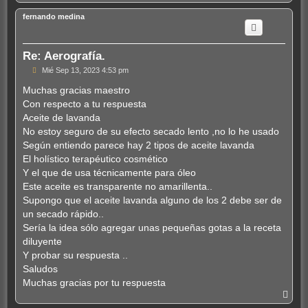
r
r
fernando medina
i
b
a
Re: Aerografía.
M
Mié Sep 13, 2023 4:53 pm
e
n
Muchas gracias maestro
s
Con respecto a tu respuesta
a
j
Aceite de lavanda
e
No estoy seguro de su efecto secado lento ,no lo he usado
Según entiendo parece hay 2 tipos de aceite lavanda
El holístico terapéutico cosmético
Y el que de usa técnicamente para óleo
Este aceite es transparente no amarillenta..
Supongo que el aceite lavanda alguno de los 2 debe ser de
un secado rápido..
Sería la idea sólo agregar unas pequeñas gotas a la receta
diluyente
Y probar su respuesta ..
Saludos
Muchas gracias por tu respuesta
A
r