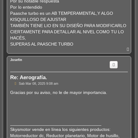
Por su notable respuesta
a
j
Por lo entendido
e
Paasche turbo es un AB TEMPERAMENTAL,Y ALGO
KISQUILLOSO DE AJUSTAR
TAMBIÉN TIENE LIO EN SU DISEÑO PARA MODIFICARLO
CIERTAMENTE PARA DETALLAR AL NIVEL COMO TU LO
HACÉS,
SUPERAS AL PAASCHE TURBO
A
r
r
Josefin
i
b
a
Re: Aerografía.
M
Sab Mar 08, 2025 9:08 am
e
n
Gracias por su aviso, no le de mayor importancia.
s
a
j
e
_____________________________________
Skysmotor vende en línea los siguientes productos:
Motorreductor dc
,
Reductor planetario
, Motor de husillo,