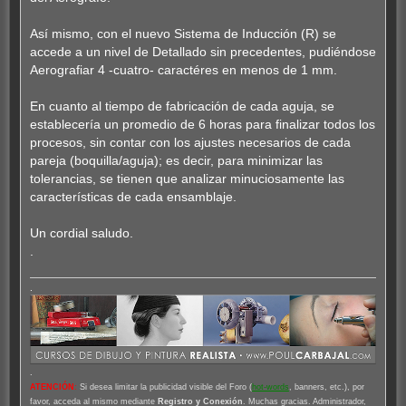
Así mismo, con el nuevo Sistema de Inducción (R) se
accede a un nivel de Detallado sin precedentes, pudiéndose
Aerografiar 4 -cuatro- caractéres en menos de 1 mm.
En cuanto al tiempo de fabricación de cada aguja, se
establecería un promedio de 6 horas para finalizar todos los
procesos, sin contar con los ajustes necesarios de cada
pareja (boquilla/aguja); es decir, para minimizar las
tolerancias, se tienen que analizar minuciosamente las
características de cada ensamblaje.
Un cordial saludo.
.
.
.
ATENCIÓN
:
Si desea limitar la publicidad visible del Foro (
hot-words
, banners, etc.), por
favor, acceda al mismo mediante
Registro y Conexión
. Muchas gracias. Administrador,