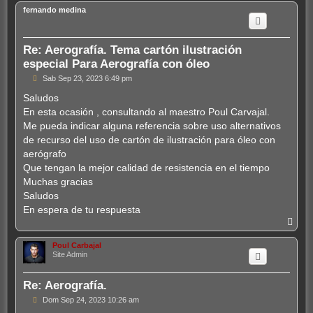
r
fernando medina
i
b
a
Re: Aerografía. Tema cartón ilustración
especial Para Aerografía con óleo
M
Sab Sep 23, 2023 6:49 pm
e
n
Saludos
s
En esta ocasión , consultando al maestro Poul Carvajal.
a
j
Me pueda indicar alguna referencia sobre uso alternativos
e
de recurso del uso de cartón de ilustración para óleo con
aerógrafo
Que tengan la mejor calidad de resistencia en el tiempo
Muchas gracias
Saludos
En espera de tu respuesta
A
r
r
Poul Carbajal
i
Site Admin
b
a
Re: Aerografía.
M
Dom Sep 24, 2023 10:26 am
e