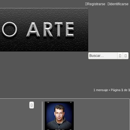
Registrarse
Identificarse
Busc
B
1 mensaje • Página
1
de
1