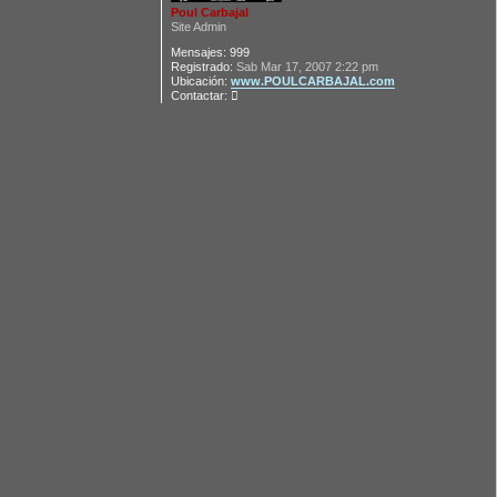
Poul Carbajal
Site Admin
Mensajes:
999
Registrado:
Sab Mar 17, 2007 2:22 pm
Ubicación:
www.POULCARBAJAL.com
C
Contactar:
o
n
t
a
c
t
a
r
P
o
u
l
C
a
r
b
a
j
a
l