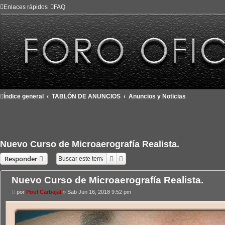
Enlaces rápidos
FAQ
Índice general
TABLÓN DE ANUNCIOS
Anuncios y Noticias
Nuevo Curso de Microaerografía Realista.
Buscar
Búsqueda avanzada
Responder
Nuevo Curso de Microaerografía Realista.
M
por
Poul Carbajal
»
Sab Jun 16, 2018 9:52 pm
e
n
s
a
j