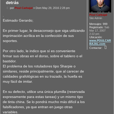
detrás
M
por
Poul Carbajal
»
Dom May 29, 2016 2:28 pm
e
n
.
Poul Carbajal
s
Site Admin
Estimado Gerardo;
a
Mensajes:
999
j
Registrado:
Sab
e
En primer lugar, le desaconsejo que siga utilizando
Mar 17, 2007
2:22 pm
imprimación acrílica en la confección de sus
Ubicación:
soportes.
www.POULCAR
BAJAL.com
C
Contactar:
o
Por otro lado, le indico que sí es conveniente
n
firmar sus obras en el dorso, sobre el tablero o el
t
a
bastidor.
c
El problema de los rotuladores tipo Sharpie o
t
a
similares, reside principalmente, que al carecer de
r
calidades grafológicas en su trazado, la huella es
P
o
muy fácil de imitar.
u
l
C
En su defecto, utilice una única plumilla (reservada
a
expresamente para estas tareas) y un mismo tipo
r
b
de tinta china. Se lo pondrá mucho más difícil a los
a
falsificadores, ya que entran en juego otras
j
a
variables.
l