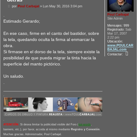
M
por
Poul Carbajal
»
Lun May 30, 2016 3:04 pm
e
n
.
Poul Carbajal
s
Site Admin
Estimado Gerardo;
a
Mensajes:
999
j
Registrado:
Sab
e
En ese caso, firme en el canto del bastidor, sobre
Mar 17, 2007
2:22 pm
la tela, quedando oculta la firma al enmarcar la
Ubicación:
obra.
www.POULCAR
BAJAL.com
Si firmase en el dorso de la tela, siempre existe la
C
Contactar:
o
posibilidad de que pueda migrar la tinta hacia la
n
superficie del manto pictórico.
t
a
c
Un saludo.
t
a
.
r
P
o
.
u
l
C
a
r
b
.
a
j
ATENCIÓN
:
Si desea limitar la publicidad visible del Foro (
hot-words
,
a
banners, etc.), por favor, acceda al mismo mediante
Registro y Conexión
.
l
Muchas gracias. Administrador, Poul Carbajal.