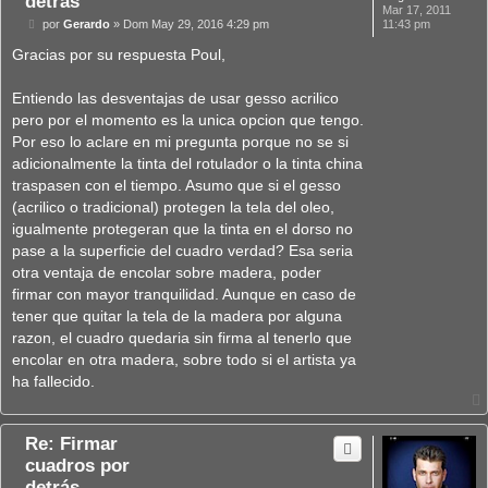
detrás
Mar 17, 2011
M
por
Gerardo
»
Dom May 29, 2016 4:29 pm
11:43 pm
e
n
Gracias por su respuesta Poul,
s
a
j
Entiendo las desventajas de usar gesso acrilico
e
pero por el momento es la unica opcion que tengo.
Por eso lo aclare en mi pregunta porque no se si
adicionalmente la tinta del rotulador o la tinta china
traspasen con el tiempo. Asumo que si el gesso
(acrilico o tradicional) protegen la tela del oleo,
igualmente protegeran que la tinta en el dorso no
pase a la superficie del cuadro verdad? Esa seria
otra ventaja de encolar sobre madera, poder
firmar con mayor tranquilidad. Aunque en caso de
tener que quitar la tela de la madera por alguna
razon, el cuadro quedaria sin firma al tenerlo que
encolar en otra madera, sobre todo si el artista ya
ha fallecido.
Re: Firmar
cuadros por
detrás