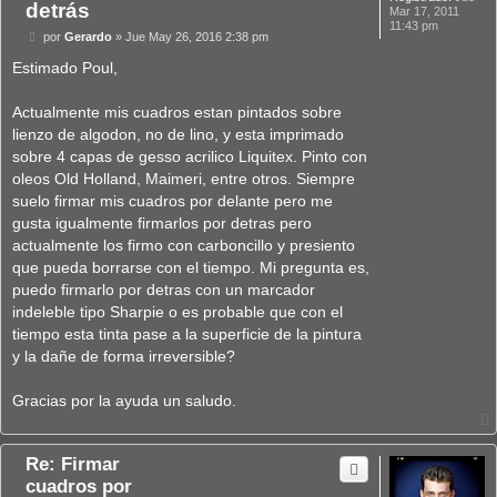
detrás
Mar 17, 2011
11:43 pm
M
por
Gerardo
»
Jue May 26, 2016 2:38 pm
e
n
Estimado Poul,
s
a
j
Actualmente mis cuadros estan pintados sobre
e
lienzo de algodon, no de lino, y esta imprimado
sobre 4 capas de gesso acrilico Liquitex. Pinto con
oleos Old Holland, Maimeri, entre otros. Siempre
suelo firmar mis cuadros por delante pero me
gusta igualmente firmarlos por detras pero
actualmente los firmo con carboncillo y presiento
que pueda borrarse con el tiempo. Mi pregunta es,
puedo firmarlo por detras con un marcador
indeleble tipo Sharpie o es probable que con el
tiempo esta tinta pase a la superficie de la pintura
y la dañe de forma irreversible?
Gracias por la ayuda un saludo.
Re: Firmar
cuadros por