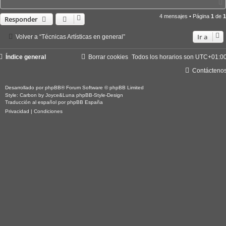
4 mensajes • Página
1
de
1
Responder
Ir a
Volver a “Técnicas Artísticas en general”
Índice general
Borrar cookies
Todos los horarios son
UTC+01:0
Contácteno
Desarrollado por
phpBB
® Forum Software © phpBB Limited
Style: Carbon by Joyce&Luna
phpBB-Style-Design
Traducción al español por
phpBB España
Privacidad
|
Condiciones