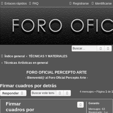
Enlaces rápidos
FAQ
Registrarse
Identificarse
Busca
B
Índice general
TÉCNICAS Y MATERIALES
Técnicas Artísticas en general
FORO OFICIAL PERCEPTO ARTE
- Bienvenid@ al Foro Oficial Percepto Arte -
Firmar cuadros por detrás
4 mensajes • Página
1
de
1
Buscar
Búsqueda avanzada
Responder
Firmar
Gerardo
cuadros por
Mensajes:
63
Registrado:
Jue