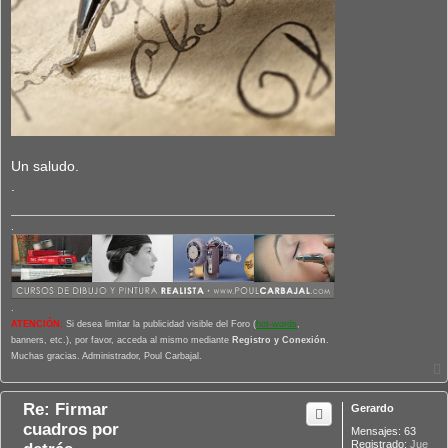
Un saludo.
.
.
.
ATENCIÓN
:
Si desea limitar la publicidad visible del Foro (
hot-words
,
banners, etc.), por favor, acceda al mismo mediante
Registro y Conexión
.
Muchas gracias. Administrador, Poul Carbajal.
Re: Firmar
Gerardo
cuadros por
Mensajes:
63
Registrado:
Jue