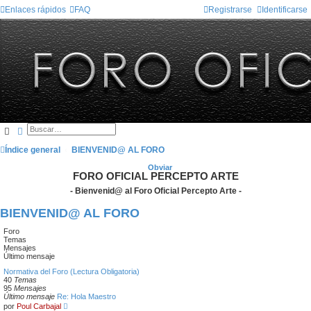
Enlaces rápidos
FAQ
Registrarse
Identificarse
Buscar
Búsqueda avanzada
Índice general
BIENVENID@ AL FORO
Obviar
FORO OFICIAL PERCEPTO ARTE
- Bienvenid@ al Foro Oficial Percepto Arte -
BIENVENID@ AL FORO
Foro
Temas
Mensajes
Último mensaje
Normativa del Foro (Lectura Obligatoria)
40
Temas
95
Mensajes
Último mensaje
Re: Hola Maestro
V
por
Poul Carbajal