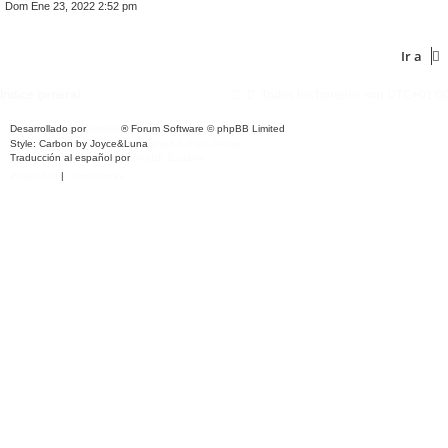
e
Dom Ene 23, 2022 2:52 pm
r
ú
l
t
Ir a
i
m
o
Índice general
Todos los horarios son
UTC+01:0
m
e
n
Desarrollado por
phpBB
® Forum Software © phpBB Limited
s
Style: Carbon by Joyce&Luna
phpBB-Style-Design
a
Traducción al español por
j
phpBB España
e
Privacidad
|
Condiciones