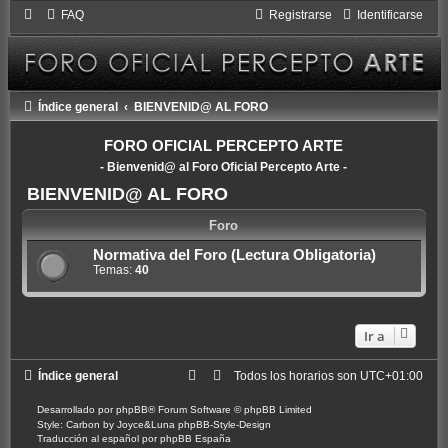
FAQ
Registrarse
Identificarse
Índice general
BIENVENID@ AL FORO
FORO OFICIAL PERCEPTO ARTE
- Bienvenid@ al Foro Oficial Percepto Arte -
BIENVENID@ AL FORO
Foro
Normativa del Foro (Lectura Obligatoria)
Temas:
40
Ir a
Índice general
Todos los horarios son
UTC+01:00
Desarrollado por
phpBB
® Forum Software © phpBB Limited
Style: Carbon by Joyce&Luna
phpBB-Style-Design
Traducción al español por
phpBB España