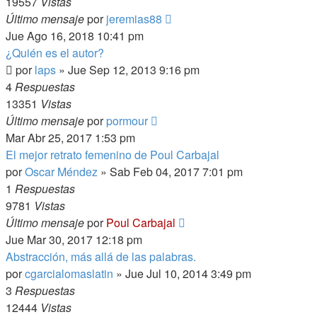
19557
Vistas
Último mensaje
por
jeremias88
Jue Ago 16, 2018 10:41 pm
¿Quién es el autor?
por
laps
»
Jue Sep 12, 2013 9:16 pm
4
Respuestas
13351
Vistas
Último mensaje
por
pormour
Mar Abr 25, 2017 1:53 pm
El mejor retrato femenino de Poul Carbajal
por
Oscar Méndez
»
Sab Feb 04, 2017 7:01 pm
1
Respuestas
9781
Vistas
Último mensaje
por
Poul Carbajal
Jue Mar 30, 2017 12:18 pm
Abstracción, más allá de las palabras.
por
cgarcialomaslatin
»
Jue Jul 10, 2014 3:49 pm
3
Respuestas
12444
Vistas