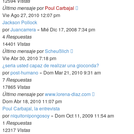
12594
Vistas
Último mensaje
por
Poul Carbajal
Vie Ago 27, 2010 12:07 pm
Jackson Pollock
por
Juancarrera
»
Mié Dic 17, 2008 7:34 pm
4
Respuestas
14401
Vistas
Último mensaje
por
Scheußlich
Vie Abr 30, 2010 7:18 pm
¿seria usted capaz de realizar una gioconda?
por
post-humano
»
Dom Mar 21, 2010 9:31 am
7
Respuestas
17865
Vistas
Último mensaje
por
www.lorena-diaz.com
Dom Abr 18, 2010 11:07 pm
Poul Carbajal, la entrevista
por
niquitonipongosoy
»
Dom Oct 11, 2009 11:54 am
1
Respuestas
12317
Vistas