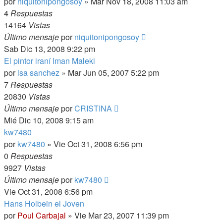
por
niquitonipongosoy
»
Mar Nov 18, 2008 11:03 am
4
Respuestas
14164
Vistas
Último mensaje
por
niquitonipongosoy
Sab Dic 13, 2008 9:22 pm
El pintor iraní Iman Maleki
por
isa sanchez
»
Mar Jun 05, 2007 5:22 pm
7
Respuestas
20830
Vistas
Último mensaje
por
CRISTINA
Mié Dic 10, 2008 9:15 am
kw7480
por
kw7480
»
Vie Oct 31, 2008 6:56 pm
0
Respuestas
9927
Vistas
Último mensaje
por
kw7480
Vie Oct 31, 2008 6:56 pm
Hans Holbein el Joven
por
Poul Carbajal
»
Vie Mar 23, 2007 11:39 pm