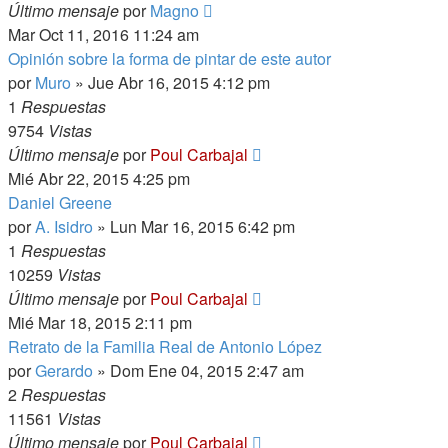
Último mensaje
por
Magno
Mar Oct 11, 2016 11:24 am
Opinión sobre la forma de pintar de este autor
por
Muro
»
Jue Abr 16, 2015 4:12 pm
1
Respuestas
9754
Vistas
Último mensaje
por
Poul Carbajal
Mié Abr 22, 2015 4:25 pm
Daniel Greene
por
A. Isidro
»
Lun Mar 16, 2015 6:42 pm
1
Respuestas
10259
Vistas
Último mensaje
por
Poul Carbajal
Mié Mar 18, 2015 2:11 pm
Retrato de la Familia Real de Antonio López
por
Gerardo
»
Dom Ene 04, 2015 2:47 am
2
Respuestas
11561
Vistas
Último mensaje
por
Poul Carbajal