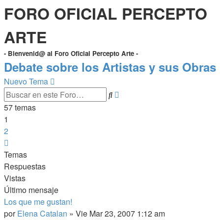
FORO OFICIAL PERCEPTO
ARTE
- Bienvenid@ al Foro Oficial Percepto Arte -
Debate sobre los Artistas y sus Obras
Nuevo Tema
Búsqueda
Buscar
avanzada
57 temas
1
2
Siguiente
Temas
Respuestas
Vistas
Último mensaje
Los que me gustan!
por
Elena Catalan
»
Vie Mar 23, 2007 1:12 am