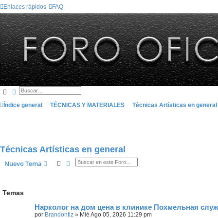
Enlaces rápidos
FAQ
Buscar
Búsqueda avanzada
Índice general
TÉCNICAS Y MATERIALES
Técnicas Artísticas en general
Técnicas Artísticas en general
Buscar
Búsqueda avanzada
Nuevo Tema
Temas
Нарколог на дом цена в клинике Похмельная слу
por
Brandontiz
»
Mié Ago 05, 2026 11:29 pm