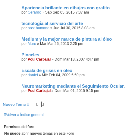
Apariencia brillante en dibujos con grafito
por
Gerardo
»
Sab Sep 05, 2015 7:37 am
tecnología al servicio del arte
por
post-humano
»
Jue Jul 30, 2015 8:08 am
Medium y la mejor marca de pintura al óleo
por
Muro
»
Mar Mar 26, 2013 2:25 pm
Pinceles.
por
Poul Carbajal
»
Dom Mar 18, 2007 4:47 pm
Escala de grises en oleo
por
daniel
»
Mié Feb 04, 2009 5:50 pm
Neuromarketing mediante el Seguimiento Ocular.
por
Poul Carbajal
»
Dom Mar 01, 2015 9:15 pm
Nuevo Tema
Volver a Índice general
Permisos del foro
No puede
abrir nuevos temas en este Foro