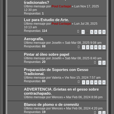
tradicionales?
Último mensaje por
Poul Carbajal
«
Lun Nov 17, 2025
12:30 pm
Respuestas:
1
Luz para Estudio de Arte.
Último mensaje por
Poul Carbajal
«
Lun Jul 28, 2025
10:13 am
Respuestas:
114
1
5
6
7
8
…
Aerografía.
Último mensaje por
Josefin
«
Sab Mar 08, 2025 9:08 am
Respuestas:
88
1
2
3
4
5
6
Pintar al óleo sobre papel
Último mensaje por
Josefin
«
Sab Mar 08, 2025 8:40 am
Respuestas:
20
1
2
Preparación de Soportes con Gesso
Tradicional.
Último mensaje por
Valeria
«
Vie Nov 15, 2024 7:57 am
Respuestas:
80
1
2
3
4
5
6
ADVERTENCIA .Grietas en el gesso sobre
contrachapado.
Último mensaje por
Wences
«
Mar Feb 06, 2024 8:06 pm
Blanco de plomo o de cremnitz
Último mensaje por
Wences
«
Mar Feb 06, 2024 4:20 pm
Respuestas:
19
1
2