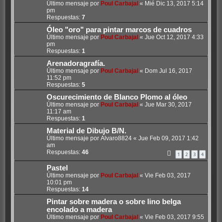
Último mensaje por
Poul Carbajal
«
Mié Dic 13, 2017 5:14
pm
Respuestas:
7
Óleo "oro" para pintar marcos de cuadros
Último mensaje por
Poul Carbajal
«
Jue Oct 12, 2017 4:33
pm
Respuestas:
1
Arenadoragrafía.
Último mensaje por
Poul Carbajal
«
Dom Jul 16, 2017
11:52 pm
Respuestas:
5
Oscurecimiento de Blanco Plomo al óleo
Último mensaje por
Poul Carbajal
«
Jue Mar 30, 2017
11:17 am
Respuestas:
1
Material de Dibujo B/N.
Último mensaje por
Alvaro8824
«
Jue Feb 09, 2017 1:42
am
Respuestas:
46
1
2
3
4
Pastel
Último mensaje por
Poul Carbajal
«
Vie Feb 03, 2017
10:01 pm
Respuestas:
14
Pintar sobre madera o sobre lino belga
encolado a madera
Último mensaje por
Poul Carbajal
«
Vie Feb 03, 2017 9:55