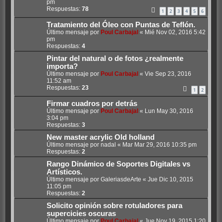
pm
Respuestas:
78
1
2
3
4
5
6
Tratamiento del Óleo con Puntas de Teflón.
Último mensaje por
Poul Carbajal
«
Mié Nov 02, 2016 5:42
pm
Respuestas:
4
Pintar del natural o de fotos ¿realmente
importa?
Último mensaje por
Poul Carbajal
«
Vie Sep 23, 2016
11:52 am
Respuestas:
23
1
2
Firmar cuadros por detrás
Último mensaje por
Poul Carbajal
«
Lun May 30, 2016
3:04 pm
Respuestas:
3
New master acrylic Old holland
Último mensaje por
nadal
«
Mar Mar 29, 2016 10:35 pm
Respuestas:
2
Rango Dinámico de Soportes Digitales vs
Artísticos.
Último mensaje por
GaleriasdeArte
«
Jue Dic 10, 2015
11:05 pm
Respuestas:
2
Solicito opinión sobre rotuladores para
supercicies oscuras
Último mensaje por
Poul Carbajal
«
Jue Nov 19, 2015 1:20