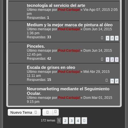
tecnología al servicio del arte
Último mensaje por
Poul Carbajal
«
Vie Ago 07, 2015 2:05
pm
Respuestas:
1
Medium y la mejor marca de pintura al óleo
Último mensaje por
Poul Carbajal
«
Dom Jun 14, 2015
1:36 pm
Respuestas:
33
1
2
3
Pinceles.
Último mensaje por
Poul Carbajal
«
Dom Jun 14, 2015
12:45 pm
Respuestas:
42
1
2
3
Escala de grises en oleo
Último mensaje por
Poul Carbajal
«
Mié Abr 29, 2015
11:11 am
Respuestas:
15
1
2
Neuromarketing mediante el Seguimiento
Ocular.
Último mensaje por
Poul Carbajal
«
Dom Mar 01, 2015
9:15 pm
Nuevo Tema
1
2
3
4
Siguiente
172 temas