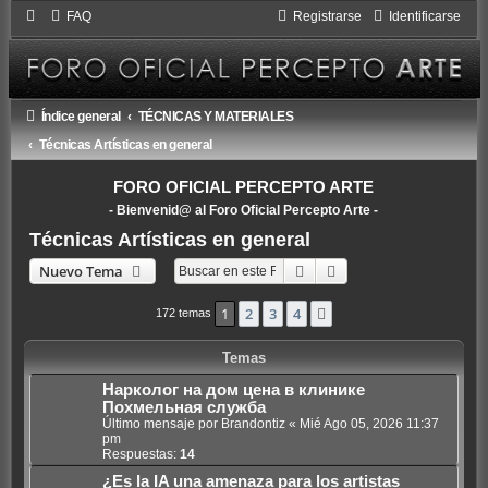
FAQ
Registrarse
Identificarse
Índice general
TÉCNICAS Y MATERIALES
Técnicas Artísticas en general
FORO OFICIAL PERCEPTO ARTE
- Bienvenid@ al Foro Oficial Percepto Arte -
Técnicas Artísticas en general
Buscar
Búsqueda avanzada
Nuevo Tema
1
2
3
4
Siguiente
172 temas
Temas
Нарколог на дом цена в клинике
Похмельная служба
Último mensaje por
Brandontiz
«
Mié Ago 05, 2026 11:37
pm
Respuestas:
14
¿Es la IA una amenaza para los artistas