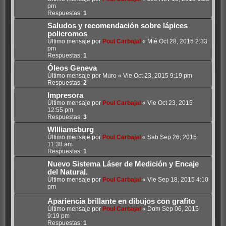
pm
Respuestas:
1
Saludos y recomendación sobre lápices
policromos
Último mensaje por
Poul Carbajal
«
Mié Oct 28, 2015 2:33
pm
Respuestas:
1
Óleos Geneva
Último mensaje por
Muro
«
Vie Oct 23, 2015 9:19 pm
Respuestas:
2
Impresora
Último mensaje por
Poul Carbajal
«
Vie Oct 23, 2015
12:55 pm
Respuestas:
3
WIlliamsburg
Último mensaje por
Poul Carbajal
«
Sab Sep 26, 2015
11:38 am
Respuestas:
1
Nuevo Sistema Láser de Medición y Encaje
del Natural.
Último mensaje por
Poul Carbajal
«
Vie Sep 18, 2015 4:10
pm
Apariencia brillante en dibujos con grafito
Último mensaje por
Poul Carbajal
«
Dom Sep 06, 2015
9:19 pm
Respuestas:
1