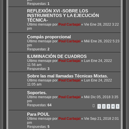
Respuestas:
1
REFLEXIÓN XVI -SOBRE LOS
INSTRUMENTOS Y LA EJECUCIÓN
TÉCNICA-
Último mensaje por
Poul Carbajal
«
Vie Ene 28, 2022 3:22
pm
Compás proporcional
Último mensaje por
Poul Carbajal
«
Mié Ene 26, 2022 5:23
pm
Respuestas:
2
ILUMINACIÓN DE CUADROS
Último mensaje por
Poul Carbajal
«
Lun Ene 24, 2022
11:56 am
Respuestas:
3
Sobre las mal llamadas Técnicas Mixtas.
Último mensaje por
Poul Carbajal
«
Lun Ene 24, 2022
11:05 am
Soportes.
Último mensaje por
Poul Carbajal
«
Mié Dic 05, 2018 3:35
pm
Respuestas:
64
1
2
3
4
5
Para POUL
Último mensaje por
Poul Carbajal
«
Vie Sep 21, 2018 2:01
pm
Respuestas:
5