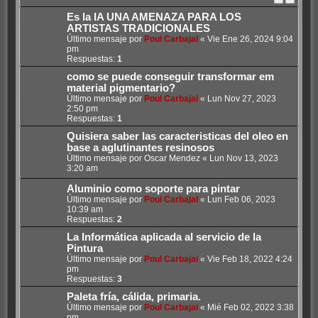
Es la IA UNA AMENAZA PARA LOS
ARTISTAS TRADICIONALES
Último mensaje por
Poul Carbajal
«
Vie Ene 26, 2024 9:04
pm
Respuestas:
1
como se puede conseguir transformar em
material pigmentario?
Último mensaje por
Poul Carbajal
«
Lun Nov 27, 2023
2:50 pm
Respuestas:
1
Quisiera saber las caracteristicas del oleo en
base a aglutinantes resinosos
Último mensaje por
Oscar Mendez
«
Lun Nov 13, 2023
3:20 am
Aluminio como soporte para pintar
Último mensaje por
Poul Carbajal
«
Lun Feb 06, 2023
10:39 am
Respuestas:
2
La Informática aplicada al servicio de la
Pintura
Último mensaje por
Poul Carbajal
«
Vie Feb 18, 2022 4:24
pm
Respuestas:
3
Paleta fría, cálida, primaria.
Último mensaje por
Poul Carbajal
«
Mié Feb 02, 2022 3:38
pm