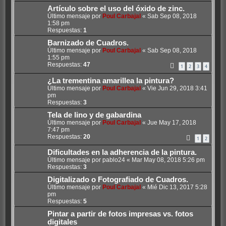
Artículo sobre el uso del óxido de zinc.
Último mensaje por
Poul Carbajal
«
Sab Sep 08, 2018
1:58 pm
Respuestas:
1
Barnizado de Cuadros.
Último mensaje por
Poul Carbajal
«
Sab Sep 08, 2018
1:55 pm
Respuestas:
47
1
2
3
4
¿La trementina amarillea la pintura?
Último mensaje por
Poul Carbajal
«
Vie Jun 29, 2018 3:41
pm
Respuestas:
3
Tela de lino y de gabardina
Último mensaje por
Poul Carbajal
«
Jue May 17, 2018
7:47 pm
Respuestas:
20
1
2
Dificultades en la adherencia de la pintura.
Último mensaje por
pablo24
«
Mar May 08, 2018 5:26 pm
Respuestas:
3
Digitalizado o Fotografiado de Cuadros.
Último mensaje por
Poul Carbajal
«
Mié Dic 13, 2017 5:28
pm
Respuestas:
5
Pintar a partir de fotos impresas vs. fotos
digitales