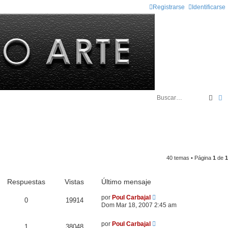
Registrarse
Identificarse
Busc
B
40 temas • Página
1
de
1
Respuestas
Vistas
Último mensaje
por
Poul Carbajal
0
19914
Dom Mar 18, 2007 2:45 am
por
Poul Carbajal
1
38048