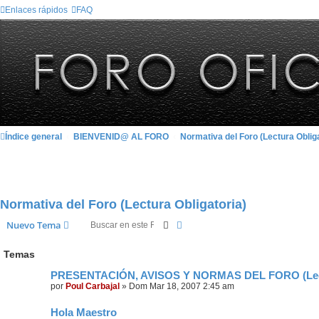
Enlaces rápidos
FAQ
Índice general
BIENVENID@ AL FORO
Normativa del Foro (Lectura Obliga
Normativa del Foro (Lectura Obligatoria)
Buscar
Búsqueda avanzada
Nuevo Tema
Temas
PRESENTACIÓN, AVISOS Y NORMAS DEL FORO (Lectu
por
Poul Carbajal
»
Dom Mar 18, 2007 2:45 am
Hola Maestro