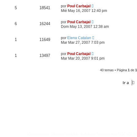
por
Poul Carbajal
5
18541
Mié May 16, 2007 12:40 pm
por
Poul Carbajal
6
16244
Dom May 13, 2007 12:38 am
por
Elena Catalan
1
11649
Mar Mar 27, 2007 7:03 pm
por
Poul Carbajal
1
13497
Mar Mar 20, 2007 9:01 pm
40 temas • Página
1
de
1
Ir a
Contáctenos
Borrar cookies
Todos los horarios son
UTC+01:0