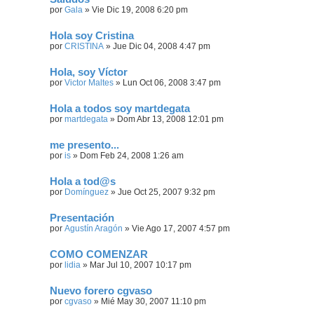
por
Gala
»
Vie Dic 19, 2008 6:20 pm
Hola soy Cristina
por
CRISTINA
»
Jue Dic 04, 2008 4:47 pm
Hola, soy Víctor
por
Victor Maltes
»
Lun Oct 06, 2008 3:47 pm
Hola a todos soy martdegata
por
martdegata
»
Dom Abr 13, 2008 12:01 pm
me presento...
por
is
»
Dom Feb 24, 2008 1:26 am
Hola a tod@s
por
Domínguez
»
Jue Oct 25, 2007 9:32 pm
Presentación
por
Agustín Aragón
»
Vie Ago 17, 2007 4:57 pm
COMO COMENZAR
por
lidia
»
Mar Jul 10, 2007 10:17 pm
Nuevo forero cgvaso
por
cgvaso
»
Mié May 30, 2007 11:10 pm