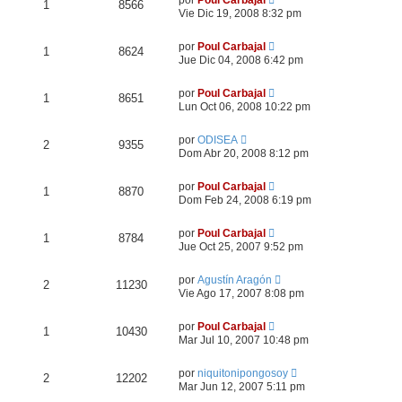
por
Poul Carbajal
1
8566
Vie Dic 19, 2008 8:32 pm
por
Poul Carbajal
1
8624
Jue Dic 04, 2008 6:42 pm
por
Poul Carbajal
1
8651
Lun Oct 06, 2008 10:22 pm
por
ODISEA
2
9355
Dom Abr 20, 2008 8:12 pm
por
Poul Carbajal
1
8870
Dom Feb 24, 2008 6:19 pm
por
Poul Carbajal
1
8784
Jue Oct 25, 2007 9:52 pm
por
Agustín Aragón
2
11230
Vie Ago 17, 2007 8:08 pm
por
Poul Carbajal
1
10430
Mar Jul 10, 2007 10:48 pm
por
niquitonipongosoy
2
12202
Mar Jun 12, 2007 5:11 pm