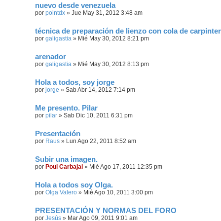
nuevo desde venezuela
por
pointdx
»
Jue May 31, 2012 3:48 am
técnica de preparación de lienzo con cola de carpinte
por
galigastia
»
Mié May 30, 2012 8:21 pm
arenador
por
galigastia
»
Mié May 30, 2012 8:13 pm
Hola a todos, soy jorge
por
jorge
»
Sab Abr 14, 2012 7:14 pm
Me presento. Pilar
por
pilar
»
Sab Dic 10, 2011 6:31 pm
Presentación
por
Raus
»
Lun Ago 22, 2011 8:52 am
Subir una imagen.
por
Poul Carbajal
»
Mié Ago 17, 2011 12:35 pm
Hola a todos soy Olga.
por
Olga Valero
»
Mié Ago 10, 2011 3:00 pm
PRESENTACIÓN Y NORMAS DEL FORO
por
Jesús
»
Mar Ago 09, 2011 9:01 am