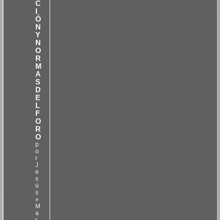
C
I
Ó
N
Y
N
O
R
M
A
S
D
E
L
F
O
R
O
p
o
r
J
e
s
ú
s
»
M
a