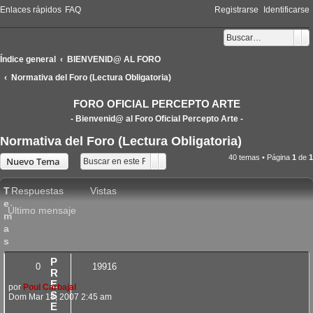
Enlaces rápidos
FAQ
Registrarse
Identificarse
Bus
B
Índice general
BIENVENID@ AL FORO
Normativa del Foro (Lectura Obligatoria)
FORO OFICIAL PERCEPTO ARTE
- Bienvenid@ al Foro Oficial Percepto Arte -
Normativa del Foro (Lectura Obligatoria)
40 temas • Página
1
de
1
Buscar
Búsqueda avanzada
Nuevo Tema
T
Respuestas
Vistas
e
Último mensaje
m
a
s
P
0
19916
R
E
por
Poul Carbajal
S
Dom Mar 18, 2007 2:45 am
E