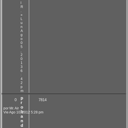
l
R
.
»
L
u
n
A
g
o
0
5
,
2
0
1
3
6
:
4
2
p
m
p
0
7814
r
o
por
Mr. Air
b
Vie Ago 10, 2012 5:28 pm
a
n
d