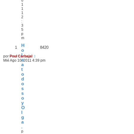
0
1
1
1
2
:
3
5
p
m
H
1
8420
o
l
por
Poul Carbajal
a
Mié Ago 10, 2011 4:39 pm
a
t
o
d
o
s
s
o
y
O
l
g
a
.
p