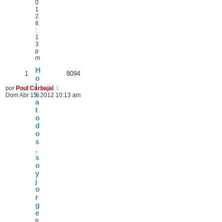
0
1
2
8
:
1
3
p
m
H
1
8094
o
l
por
Poul Carbajal
a
Dom Abr 15, 2012 10:13 am
a
t
o
d
o
s
,
s
o
y
j
o
r
g
e
p