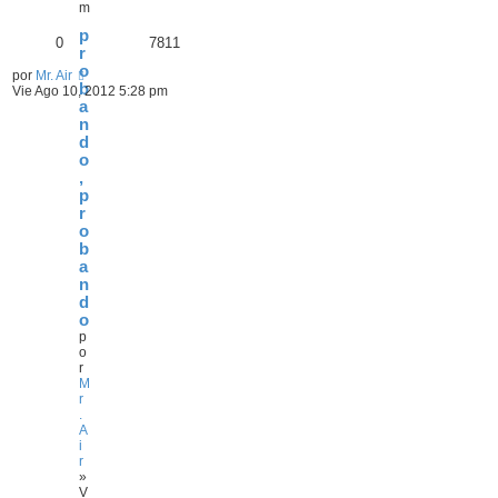
m
p
0
7811
r
o
por
Mr. Air
b
Vie Ago 10, 2012 5:28 pm
a
n
d
o
,
p
r
o
b
a
n
d
o
p
o
r
M
r
.
A
i
r
»
V