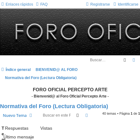
Enlaces rápidos
FAQ
Registrarse
Identificarse
Busca
B
Índice general
BIENVENID@ AL FORO
Normativa del Foro (Lectura Obligatoria)
FORO OFICIAL PERCEPTO ARTE
- Bienvenid@ al Foro Oficial Percepto Arte -
Normativa del Foro (Lectura Obligatoria)
40 temas • Página
1
de
1
Buscar
Búsqueda avanzada
Nuevo Tema
T
Respuestas
Vistas
e
Último mensaje
m