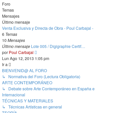
Foro
Temas
Mensajes
Último mensaje
Venta Exclusiva y Directa de Obra - Poul Carbajal -
6
Temas
10
Mensajes
Último mensaje
Lote 005 / Digigraphie Certif…
Ver
por
Poul Carbajal
último
Lun Ago 12, 2013 1:05 pm
mensaje
Ir a
BIENVENID@ AL FORO
↳ Normativa del Foro (Lectura Obligatoria)
ARTE CONTEMPORÁNEO
↳ Debate sobre Arte Contemporáneo en España e
Internacional
TÉCNICAS Y MATERIALES
↳ Técnicas Artísticas en general
TEORÍA