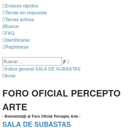
Enlaces rápidos
Temas sin respuesta
Temas activos
Buscar
FAQ
Identificarse
Registrarse
Búsqueda
Buscar
avanzada
Índice general
SALA DE SUBASTAS
Obviar
FORO OFICIAL PERCEPTO
ARTE
- Bienvenid@ al Foro Oficial Percepto Arte -
SALA DE SUBASTAS