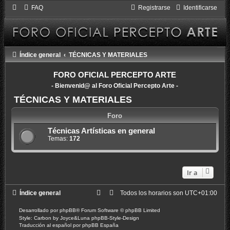
FAQ
Registrarse
Identificarse
Índice general
TÉCNICAS Y MATERIALES
FORO OFICIAL PERCEPTO ARTE
- Bienvenid@ al Foro Oficial Percepto Arte -
TÉCNICAS Y MATERIALES
Foro
Técnicas Artísticas en general
Temas:
172
Ir a
Índice general
Todos los horarios son
UTC+01:00
Desarrollado por
phpBB
® Forum Software © phpBB Limited
Style: Carbon by Joyce&Luna
phpBB-Style-Design
Traducción al español por
phpBB España