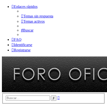
Enlaces rápidos
Temas sin respuesta
Temas activos
Buscar
FAQ
Identificarse
Registrarse
Búsqueda
Buscar
avanzada