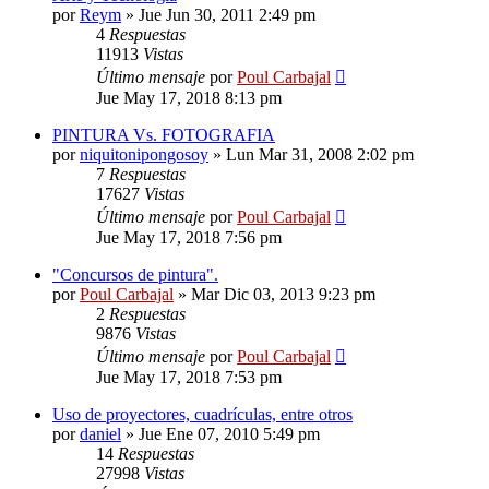
por
Reym
»
Jue Jun 30, 2011 2:49 pm
4
Respuestas
11913
Vistas
Último mensaje
por
Poul Carbajal
Jue May 17, 2018 8:13 pm
PINTURA Vs. FOTOGRAFIA
por
niquitonipongosoy
»
Lun Mar 31, 2008 2:02 pm
7
Respuestas
17627
Vistas
Último mensaje
por
Poul Carbajal
Jue May 17, 2018 7:56 pm
"Concursos de pintura".
por
Poul Carbajal
»
Mar Dic 03, 2013 9:23 pm
2
Respuestas
9876
Vistas
Último mensaje
por
Poul Carbajal
Jue May 17, 2018 7:53 pm
Uso de proyectores, cuadrículas, entre otros
por
daniel
»
Jue Ene 07, 2010 5:49 pm
14
Respuestas
27998
Vistas