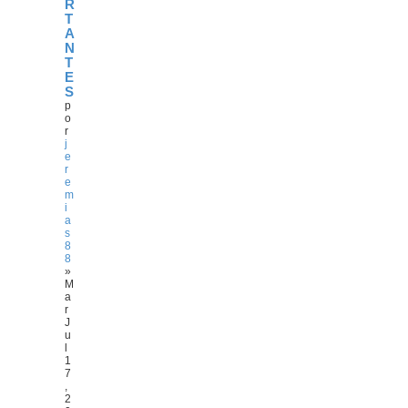
R
T
A
N
T
E
S
p
o
r
j
e
r
e
m
i
a
s
8
8
»
M
a
r
J
u
l
1
7
,
2