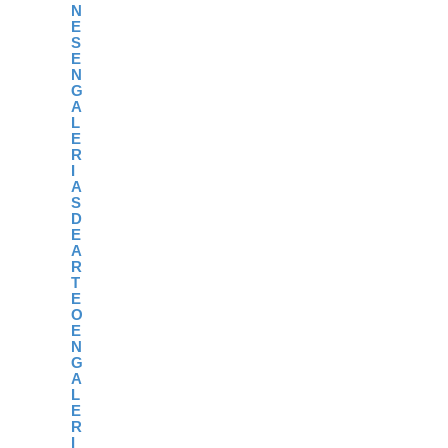
N
E
S
E
N
G
A
L
E
R
I
A
S
D
E
A
R
T
E
O
E
N
G
A
L
E
R
I