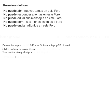
Permisos del foro
No puede
abrir nuevos temas en este Foro
No puede
responder a temas en este Foro
No puede
editar sus mensajes en este Foro
No puede
borrar sus mensajes en este Foro
No puede
enviar adjuntos en este Foro
Índice general
Todos los horarios son
UTC+01:0
Desarrollado por
phpBB
® Forum Software © phpBB Limited
Style: Carbon by Joyce&Luna
phpBB-Style-Design
Traducción al español por
phpBB España
Privacidad
|
Condiciones