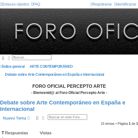
Enlaces rápidos
FAQ
Registrarse
Identificarse
Buscar
Búsqueda avanzada
Índice general
ARTE CONTEMPORÁNEO
Debate sobre Arte Contemporáneo en España e Internacional
FORO OFICIAL PERCEPTO ARTE
- Bienvenid@ al Foro Oficial Percepto Arte -
Debate sobre Arte Contemporáneo en España e
Internacional
Buscar
Búsqueda avanzada
Nuevo Tema
15 temas • Página
1
de
1
T
Respuestas
Vistas