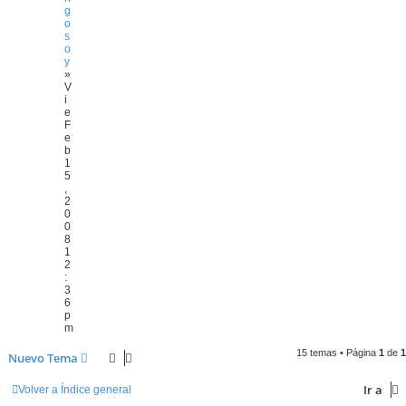
g
o
s
o
y
»
V
i
e
F
e
b
1
5
,
2
0
0
8
1
2
:
3
6
p
m
15 temas • Página
1
de
1
Nuevo Tema
Ir a
Volver a Índice general