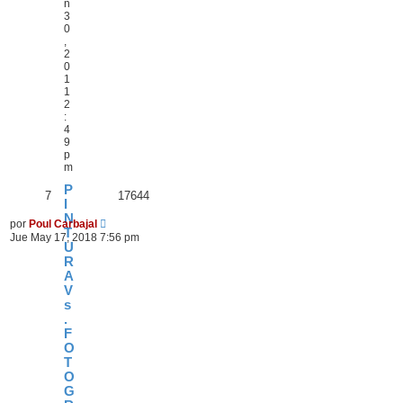
n
3
0
,
2
0
1
1
2
:
4
9
p
m
P
7
17644
I
N
por
Poul Carbajal
T
Jue May 17, 2018 7:56 pm
U
R
A
V
s
.
F
O
T
O
G