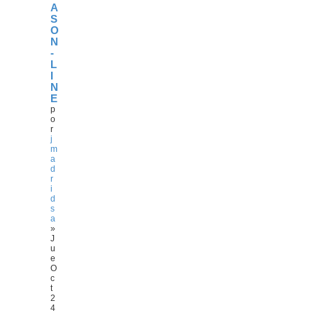
A
S
O
N
-
L
I
N
E
p
o
r
j
m
a
d
r
i
d
s
a
»
J
u
e
O
c
t
2
4