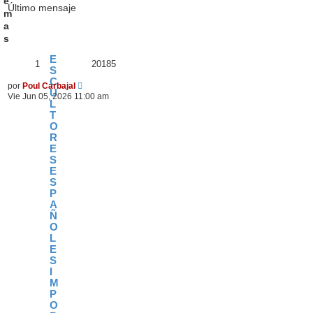
e
Último mensaje
m
a
s
E
1
20185
S
C
por
Poul Carbajal
U
Vie Jun 05, 2026 11:00 am
L
T
O
R
E
S
E
S
P
A
Ñ
O
L
E
S
I
M
P
O