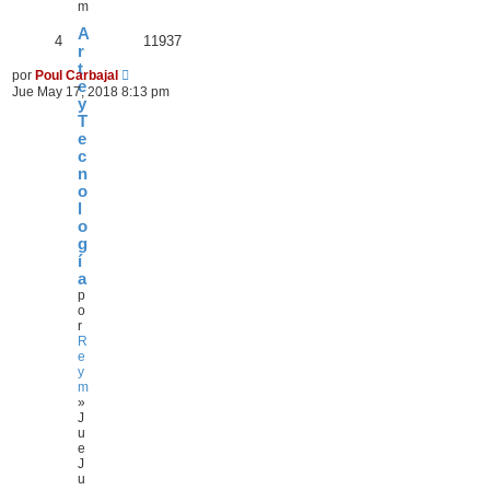
m
A
4
11937
r
t
por
Poul Carbajal
e
Jue May 17, 2018 8:13 pm
y
T
e
c
n
o
l
o
g
í
a
p
o
r
R
e
y
m
»
J
u
e
J
u