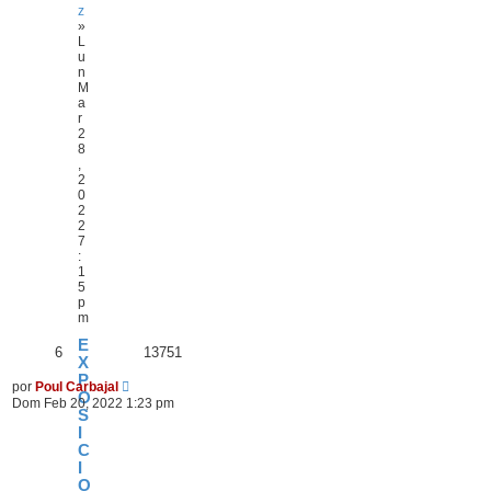
z
»
L
u
n
M
a
r
2
8
,
2
0
2
2
7
:
1
5
p
m
E
6
13751
X
P
por
Poul Carbajal
O
Dom Feb 20, 2022 1:23 pm
S
I
C
I
O