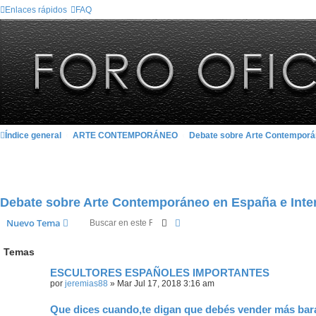
Enlaces rápidos
FAQ
Índice general
ARTE CONTEMPORÁNEO
Debate sobre Arte Contemporán
Debate sobre Arte Contemporáneo en España e Inte
Buscar
Búsqueda avanzada
Nuevo Tema
Temas
ESCULTORES ESPAÑOLES IMPORTANTES
por
jeremias88
»
Mar Jul 17, 2018 3:16 am
Que dices cuando,te digan que debés vender más barat