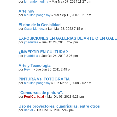
por
fernando medina
»
Mar May 07, 2024 11:27 pm
Arte hoy
por
niquitonipongosoy
»
Mar Sep 11, 2007 3:21 pm
El don de la Genialidad
por
Oscar Mendez
»
Lun Mar 28, 2022 7:15 pm
EXPOSICIONES EN GALERIAS DE ARTE O EN GALE
por
jmadridsa
»
Jue Oct 24, 2013 7:59 pm
¿INVERTIR EN CULTURA?
por
jmadridsa
»
Jue Oct 24, 2013 3:26 pm
Arte y Tecnología
por
Reym
»
Jue Jun 30, 2011 2:49 pm
PINTURA Vs. FOTOGRAFIA
por
niquitonipongosoy
»
Lun Mar 31, 2008 2:02 pm
"Concursos de pintura".
por
Poul Carbajal
»
Mar Dic 03, 2013 9:23 pm
Uso de proyectores, cuadrículas, entre otros
por
daniel
»
Jue Ene 07, 2010 5:49 pm