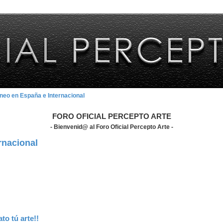
eo en España e Internacional
FORO OFICIAL PERCEPTO ARTE
- Bienvenid@ al Foro Oficial Percepto Arte -
rnacional
o tú arte!!