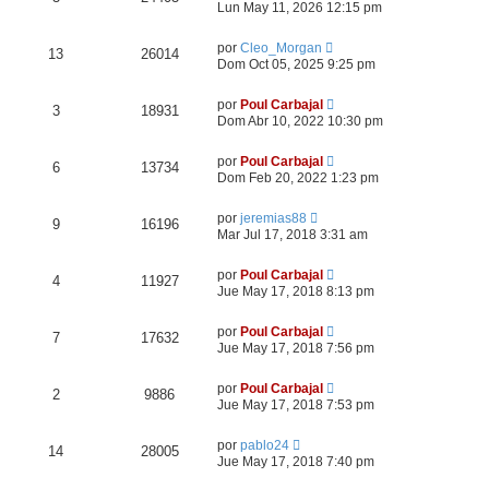
Lun May 11, 2026 12:15 pm
por
Cleo_Morgan
13
26014
Dom Oct 05, 2025 9:25 pm
por
Poul Carbajal
3
18931
Dom Abr 10, 2022 10:30 pm
por
Poul Carbajal
6
13734
Dom Feb 20, 2022 1:23 pm
por
jeremias88
9
16196
Mar Jul 17, 2018 3:31 am
por
Poul Carbajal
4
11927
Jue May 17, 2018 8:13 pm
por
Poul Carbajal
7
17632
Jue May 17, 2018 7:56 pm
por
Poul Carbajal
2
9886
Jue May 17, 2018 7:53 pm
por
pablo24
14
28005
Jue May 17, 2018 7:40 pm