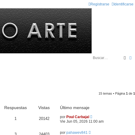
Registrarse
Identificarse
Busc
B
15 temas • Página
1
de
1
Respuestas
Vistas
Último mensaje
por
Poul Carbajal
1
20142
Vie Jun 05, 2026 11:00 am
por
pahawev841
3
24403