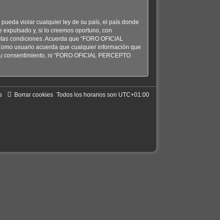
pueda violar cualquier ley de su país, el país donde
xpulsado y, si lo creemos oportuno, con
r estas condiciones. Acuerda que “FORO OFICIAL
Como usuario acuerda que cualquier información que
n su consentimiento, ni “FORO OFICIAL PERCEPTO
.
s
Borrar cookies
Todos los horarios son
UTC+01:00