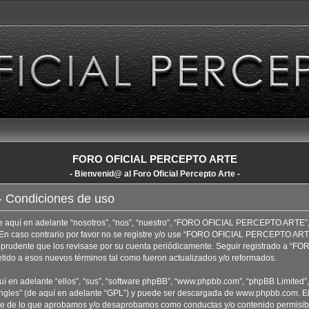
FORO OFICIAL PERCEPTO ARTE
- Bienvenid@ al Foro Oficial Percepto Arte -
Condiciones de uso
uí en adelante “nosotros”, “nos”, “nuestro”, “FORO OFICIAL PERCEPTO ARTE”, “ht
. En caso contrario por favor no se registre y/o use “FORO OFICIAL PERCEPTO AR
ía prudente que los revisase por su cuenta periódicamente. Seguir registrado a
tido a esos nuevos términos tal como fueron actualizados y/o reformados.
í en adelante “ellos”, “sus”, “software phpBB”, “www.phpbb.com”, “phpBB Limited”,
ngles
” (de aquí en adelante “GPL”) y puede ser descargada de
www.phpbb.com
. E
uye de lo que aprobamos y/o desaprobamos como conductas y/o contenido permisib