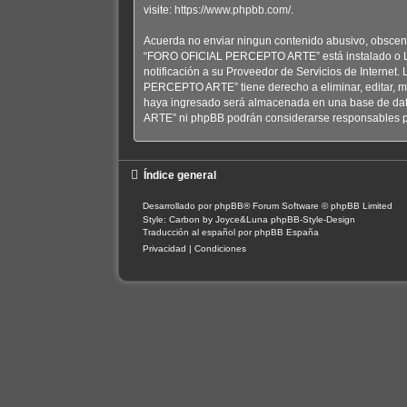
visite:
https://www.phpbb.com/
.
Acuerda no enviar ningun contenido abusivo, obsceno,
“FORO OFICIAL PERCEPTO ARTE” está instalado o Ley
notificación a su Proveedor de Servicios de Internet
PERCEPTO ARTE” tiene derecho a eliminar, editar, m
haya ingresado será almacenada en una base de dat
ARTE” ni phpBB podrán considerarse responsables po
Índice general
Desarrollado por
phpBB
® Forum Software © phpBB Limited
Style: Carbon by Joyce&Luna
phpBB-Style-Design
Traducción al español por
phpBB España
Privacidad
|
Condiciones