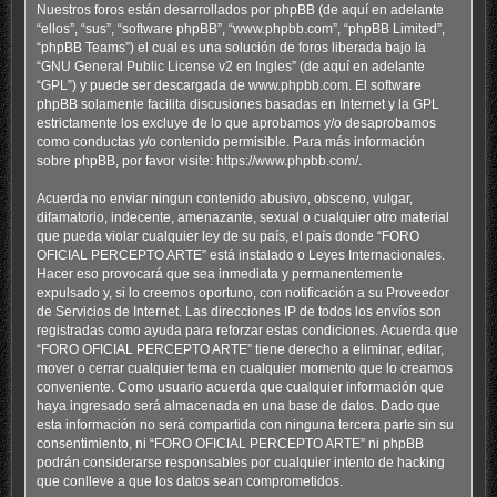
Nuestros foros están desarrollados por phpBB (de aquí en adelante
“ellos”, “sus”, “software phpBB”, “www.phpbb.com”, “phpBB Limited”,
“phpBB Teams”) el cual es una solución de foros liberada bajo la
“
GNU General Public License v2 en Ingles
” (de aquí en adelante
“GPL”) y puede ser descargada de
www.phpbb.com
. El software
phpBB solamente facilita discusiones basadas en Internet y la GPL
estrictamente los excluye de lo que aprobamos y/o desaprobamos
como conductas y/o contenido permisible. Para más información
sobre phpBB, por favor visite:
https://www.phpbb.com/
.
Acuerda no enviar ningun contenido abusivo, obsceno, vulgar,
difamatorio, indecente, amenazante, sexual o cualquier otro material
que pueda violar cualquier ley de su país, el país donde “FORO
OFICIAL PERCEPTO ARTE” está instalado o Leyes Internacionales.
Hacer eso provocará que sea inmediata y permanentemente
expulsado y, si lo creemos oportuno, con notificación a su Proveedor
de Servicios de Internet. Las direcciones IP de todos los envíos son
registradas como ayuda para reforzar estas condiciones. Acuerda que
“FORO OFICIAL PERCEPTO ARTE” tiene derecho a eliminar, editar,
mover o cerrar cualquier tema en cualquier momento que lo creamos
conveniente. Como usuario acuerda que cualquier información que
haya ingresado será almacenada en una base de datos. Dado que
esta información no será compartida con ninguna tercera parte sin su
consentimiento, ni “FORO OFICIAL PERCEPTO ARTE” ni phpBB
podrán considerarse responsables por cualquier intento de hacking
que conlleve a que los datos sean comprometidos.