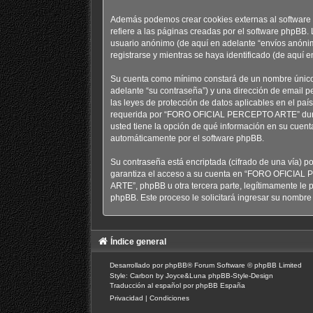
Además podemos crear cookies externas al softwar
refiere a las páginas creadas por el software phpBB.
usuario anónimo (de aquí en adelante “envíos anóni
registrarse y mientras se haya identificado (de aquí 
Su cuenta como mínimo constará de un nombre único d
adelante “su contraseña”) y una dirección de email 
las leyes de protección de datos aplicables en el pa
requerida por “FORO OFICIAL PERCEPTO ARTE” durante
usted tiene la opción de qué información en su cuent
automáticamente por el software phpBB.
Su contraseña está encriptada (cifrado de una vía) 
garantiza el acceso a su cuenta en “FORO OFICIAL
ARTE”, phpBB u otra tercera parte, legítimamente le p
phpBB. Este proceso le solicitará ingresar su nombr
Índice general
Desarrollado por
phpBB
® Forum Software © phpBB Limited
Style: Carbon by Joyce&Luna
phpBB-Style-Design
Traducción al español por
phpBB España
Privacidad
|
Condiciones