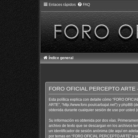
Enlaces rápidos
FAQ
Índice general
FORO OFICIAL PERCEPTO ARTE - Po
Esta política explica con detalle cómo “FORO OFIC
ARTE”, “http://www.foro.poulcarbajal.net”) y phpBB (
obtenida durante cualquier sesión de uso por usted (
Su información es obtenida por dos vías. Primeram
archivo de texto que se descargan en los archivos te
un identificador de sesión anónima (de aquí en adel
por temas en “FORO OFICIAL PERCEPTO ARTE” y se emp