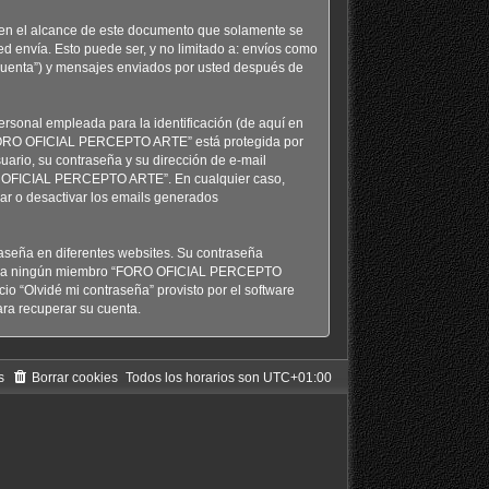
n el alcance de este documento que solamente se
d envía. Esto puede ser, y no limitado a: envíos como
uenta”) y mensajes enviados por usted después de
rsonal empleada para la identificación (de aquí en
n “FORO OFICIAL PERCEPTO ARTE” está protegida por
uario, su contraseña y su dirección de e-mail
RO OFICIAL PERCEPTO ARTE”. En cualquier caso,
var o desactivar los emails generados
aseña en diferentes websites. Su contraseña
ancia ningún miembro “FORO OFICIAL PERCEPTO
io “Olvidé mi contraseña” provisto por el software
ra recuperar su cuenta.
s
Borrar cookies
Todos los horarios son
UTC+01:00