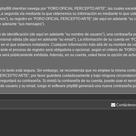
e phpBB mientras navega por “FORO OFICIAL PERCEPTO ARTE”, las cuales excede
 La segunda vía mediante la que obtenemos su información es mediante lo que uste
mos”), su registro en “FORO OFICIAL PERCEPTO ARTE” (de aquí en adelante “su c
en adelante “sus mensajes”).
e identificación (de aquí en adelante “su nombre de usuario”), una contraseña pe
personal válida (de aquí en adelante “su email”). La información de su cuenta e
ís en el que estamos instalados. Cualquier información más allá de su nombre de us
 el proceso de registro será obligatoria u opcional, según el criterio de “FO
a será públicamente exhibida. Además, en su cuenta, usted tiene la opción de acti
por lo tanto está segura. Sin embargo, se recomienda que no emplee la misma contr
 PERCEPTO ARTE”, por favor guárdela cuidadosamente y bajo ninguna circunst
reguntará su contraseña. Si olvidó la contraseña de su cuenta, puede usar el servic
e de usuario y su email, luego el software phpBB generará una nueva contraseña pa
Contácteno