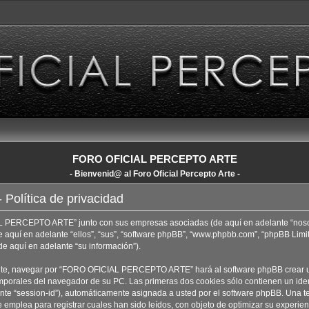
FORO OFICIAL PERCEPTO ARTE
- Bienvenid@ al Foro Oficial Percepto Arte -
lítica de privacidad
IAL PERCEPTO ARTE” junto con sus empresas asociadas (de aquí en adelante “nos
de aquí en adelante “ellos”, “sus”, “software phpBB”, “www.phpbb.com”, “phpBB Li
de aquí en adelante “su información”).
ente, navegar por “FORO OFICIAL PERCEPTO ARTE” hará al software phpBB crear u
mporales del navegador de su PC. Las primeras dos cookies sólo contienen un identi
ante “session-id”), automáticamente asignada a usted por el software phpBB. Una 
lea para registrar cuales han sido leídos, con objeto de optimizar su experienc