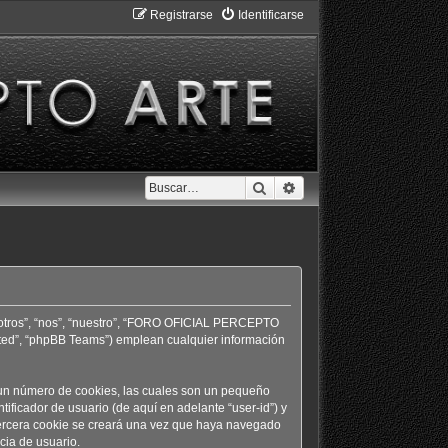
Registrarse
Identificarse
Buscar
Búsqueda avanzada
otros”, “nos”, “nuestro”, “FORO OFICIAL PERCEPTO
mited”, “phpBB Teams”) emplean cualquier información
n número de cookies, las cuales son un pequeño
ficador de usuario (de aquí en adelante “user-id”) y
tercera cookie se creará una vez que haya navegado
ia de usuario.