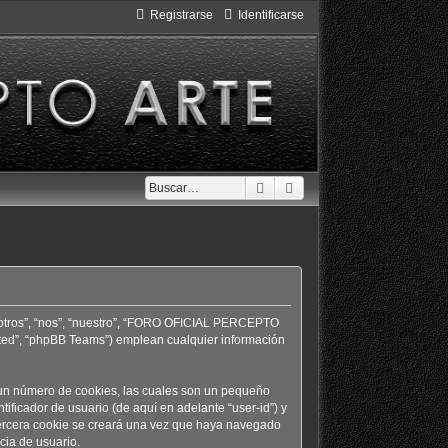
Registrarse
Identificarse
Buscar
Búsqueda avanzada
otros”, “nos”, “nuestro”, “FORO OFICIAL PERCEPTO
mited”, “phpBB Teams”) emplean cualquier información
n número de cookies, las cuales son un pequeño
ficador de usuario (de aquí en adelante “user-id”) y
tercera cookie se creará una vez que haya navegado
ia de usuario.