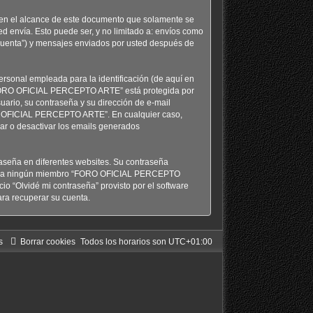
n el alcance de este documento que solamente se
d envía. Esto puede ser, y no limitado a: envíos como
uenta”) y mensajes enviados por usted después de
rsonal empleada para la identificación (de aquí en
n “FORO OFICIAL PERCEPTO ARTE” está protegida por
uario, su contraseña y su dirección de e-mail
RO OFICIAL PERCEPTO ARTE”. En cualquier caso,
var o desactivar los emails generados
aseña en diferentes websites. Su contraseña
ancia ningún miembro “FORO OFICIAL PERCEPTO
io “Olvidé mi contraseña” provisto por el software
ra recuperar su cuenta.
s
Borrar cookies
Todos los horarios son
UTC+01:00