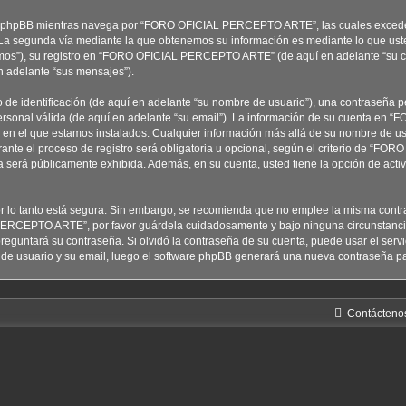
e phpBB mientras navega por “FORO OFICIAL PERCEPTO ARTE”, las cuales excede
 La segunda vía mediante la que obtenemos su información es mediante lo que uste
mos”), su registro en “FORO OFICIAL PERCEPTO ARTE” (de aquí en adelante “su c
en adelante “sus mensajes”).
e identificación (de aquí en adelante “su nombre de usuario”), una contraseña pe
personal válida (de aquí en adelante “su email”). La información de su cuenta e
ís en el que estamos instalados. Cualquier información más allá de su nombre de us
 el proceso de registro será obligatoria u opcional, según el criterio de “FO
a será públicamente exhibida. Además, en su cuenta, usted tiene la opción de acti
por lo tanto está segura. Sin embargo, se recomienda que no emplee la misma contr
 PERCEPTO ARTE”, por favor guárdela cuidadosamente y bajo ninguna circunst
reguntará su contraseña. Si olvidó la contraseña de su cuenta, puede usar el servic
e de usuario y su email, luego el software phpBB generará una nueva contraseña pa
Contácteno