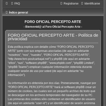
FAQ
Registrarse
Identificarse
Índice general
FORO OFICIAL PERCEPTO ARTE
- Bienvenid@ al Foro Oficial Percepto Arte -
FORO OFICIAL PERCEPTO ARTE - Política de
privacidad
Esta política explica con detalle cómo “FORO OFICIAL PERCEPTO
ARTE” junto con sus empresas asociadas (de aquí en adelante
“nosotros”, “nos”, “nuestro”, “FORO OFICIAL PERCEPTO ARTE”,
“http://www.foro.poulcarbajal.net”) y phpBB (de aquí en adelante
“ellos”, “sus”, “software phpBB”, “www.phpbb.com”, “phpBB Limited”,
“phpBB Teams”) emplean cualquier información obtenida durante
cualquier sesión de uso por usted (de aquí en adelante “su
información”).
Su información es obtenida por dos vías. Primeramente, navegar por
“FORO OFICIAL PERCEPTO ARTE” hará al software phpBB crear un
número de cookies, las cuales son un pequeño archivo de texto que
se descargan en los archivos temporales del navegador de su PC.
Las primeras dos cookies sólo contienen un identificador de usuario
(de aquí en adelante “user-id”) y un identificador de sesión anónima