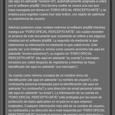
(de aquí en adelante “session-id”), automáticamente asignada a usted
por el software phpBB. Una tercera cookie se creará una vez que
haya navegado por temas en “FORO OFICIAL PERCEPTO ARTE” y se
emplea para registrar cuales han sido leídos, con objeto de optimizar
su experiencia de usuario.
Además podemos crear cookies externas al software phpBB mientras
navega por “FORO OFICIAL PERCEPTO ARTE”, las cuales exceden
el alcance de este documento que solamente se refiere a las páginas
creadas por el software phpBB. La segunda vía mediante la que
obtenemos su información es mediante lo que usted envía. Esto
puede ser, y no limitado a: envíos como usuario anónimo (de aquí en
adelante “envíos anónimos”), su registro en “FORO OFICIAL
PERCEPTO ARTE” (de aquí en adelante “su cuenta”) y mensajes
enviados por usted después de registrarse y mientras se haya
identificado (de aquí en adelante “sus mensajes”).
Su cuenta como mínimo constará de un nombre único de
identificación (de aquí en adelante “su nombre de usuario”), una
contraseña personal empleada para la identificación (de aquí en
adelante “su contraseña”) y una dirección de email personal válida
(de aquí en adelante “su email”). La información de su cuenta en
“FORO OFICIAL PERCEPTO ARTE” está protegida por las leyes de
protección de datos aplicables en el país en el que estamos
instalados. Cualquier información más allá de su nombre de usuario,
su contraseña y su dirección de e-mail requerida por “FORO OFICIAL
PERCEPTO ARTE” durante el proceso de registro será obligatoria u