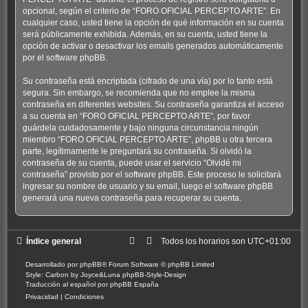
opcional, según el criterio de “FORO OFICIAL PERCEPTO ARTE”. En
cualquier caso, usted tiene la opción de qué información en su cuenta
será públicamente exhibida. Además, en su cuenta, usted tiene la
opción de activar o desactivar los emails generados automáticamente
por el software phpBB.
Su contraseña está encriptada (cifrado de una vía) por lo tanto está
segura. Sin embargo, se recomienda que no emplee la misma
contraseña en diferentes websites. Su contraseña garantiza el acceso
a su cuenta en “FORO OFICIAL PERCEPTO ARTE”, por favor
guárdela cuidadosamente y bajo ninguna circunstancia ningún
miembro “FORO OFICIAL PERCEPTO ARTE”, phpBB u otra tercera
parte, legítimamente le preguntará su contraseña. Si olvidó la
contraseña de su cuenta, puede usar el servicio “Olvidé mi
contraseña” provisto por el software phpBB. Este proceso le solicitará
ingresar su nombre de usuario y su email, luego el software phpBB
generará una nueva contraseña para recuperar su cuenta.
Índice general
Todos los horarios son
UTC+01:00
Desarrollado por
phpBB
® Forum Software © phpBB Limited
Style: Carbon by Joyce&Luna
phpBB-Style-Design
Traducción al español por
phpBB España
Privacidad
|
Condiciones