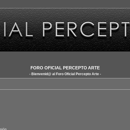
FORO OFICIAL PERCEPTO ARTE
- Bienvenid@ al Foro Oficial Percepto Arte -
sión