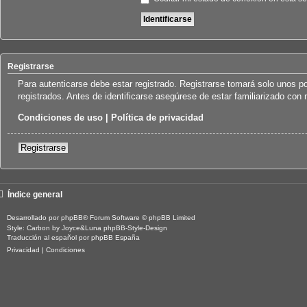
Registrarse
Para autenticarse debe estar registrado. Registrarse tomará solo unos p
registrados. Antes de identificarse asegúrese de estar familiarizado con n
Condiciones de uso
|
Política de privacidad
Registrarse
Índice general
Desarrollado por
phpBB
® Forum Software © phpBB Limited
Style: Carbon by Joyce&Luna
phpBB-Style-Design
Traducción al español por
phpBB España
Privacidad
|
Condiciones