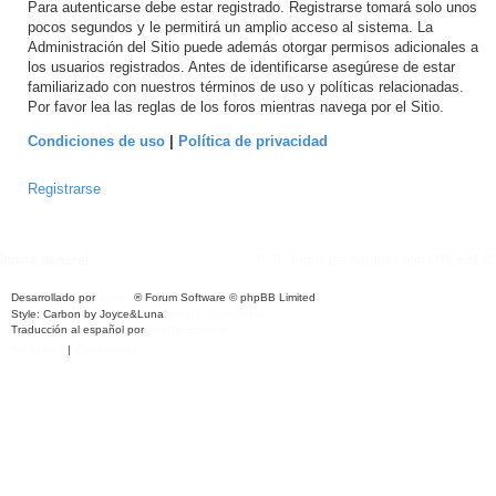
Para autenticarse debe estar registrado. Registrarse tomará solo unos
pocos segundos y le permitirá un amplio acceso al sistema. La
Administración del Sitio puede además otorgar permisos adicionales a
los usuarios registrados. Antes de identificarse asegúrese de estar
familiarizado con nuestros términos de uso y políticas relacionadas.
Por favor lea las reglas de los foros mientras navega por el Sitio.
Condiciones de uso
|
Política de privacidad
Registrarse
Índice general
Todos los horarios son
UTC+01:0
Desarrollado por
phpBB
® Forum Software © phpBB Limited
Style: Carbon by Joyce&Luna
phpBB-Style-Design
Traducción al español por
phpBB España
Privacidad
|
Condiciones