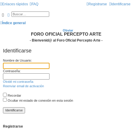
Enlaces rápidos
FAQ
Registrarse
Identificarse
Buscar
Búsqueda avanzada
Índice general
Obviar
FORO OFICIAL PERCEPTO ARTE
- Bienvenid@ al Foro Oficial Percepto Arte -
Identificarse
Nombre de Usuario:
Contraseña:
Olvidé mi contraseña
Reenviar email de activación
Recordar
Ocultar mi estado de conexión en esta sesión
Registrarse