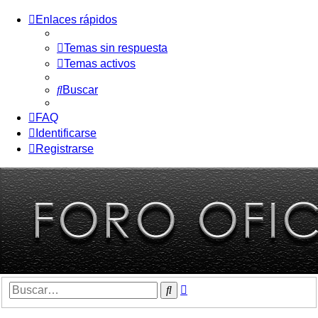
Enlaces rápidos
Temas sin respuesta
Temas activos
Buscar
FAQ
Identificarse
Registrarse
Búsqueda
Buscar
avanzada