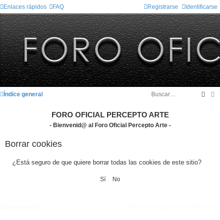
Enlaces rápidos
FAQ
Registrarse
Identificarse
Busc
B
Índice general
FORO OFICIAL PERCEPTO ARTE
- Bienvenid@ al Foro Oficial Percepto Arte -
Borrar cookies
¿Está seguro de que quiere borrar todas las cookies de este sitio?
Índice general
Todos los horarios son
UTC+01:0