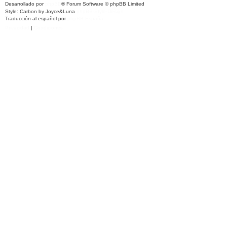
Desarrollado por
phpBB
® Forum Software © phpBB Limited
Style: Carbon by Joyce&Luna
phpBB-Style-Design
Traducción al español por
phpBB España
Privacidad
|
Condiciones