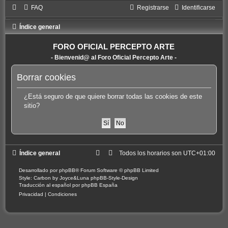
FAQ
Registrarse
Identificarse
Índice general
FORO OFICIAL PERCEPTO ARTE
- Bienvenid@ al Foro Oficial Percepto Arte -
Borrar cookies
¿Está seguro de que quiere borrar todas las cookies de este
sitio?
Índice general
Todos los horarios son
UTC+01:00
Desarrollado por
phpBB
® Forum Software © phpBB Limited
Style: Carbon by Joyce&Luna
phpBB-Style-Design
Traducción al español por
phpBB España
Privacidad
|
Condiciones