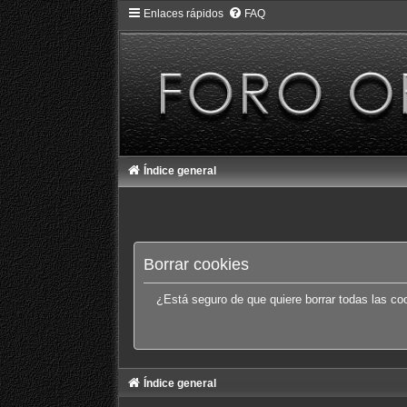
Enlaces rápidos
FAQ
Índice general
Borrar cookies
¿Está seguro de que quiere borrar todas las coo
Índice general