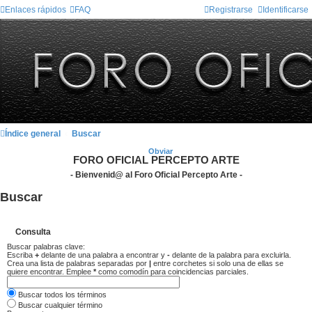
Enlaces rápidos
FAQ
Registrarse
Identificarse
Índice general
Buscar
Obviar
FORO OFICIAL PERCEPTO ARTE
- Bienvenid@ al Foro Oficial Percepto Arte -
Buscar
Consulta
Buscar palabras clave:
Escriba
+
delante de una palabra a encontrar y
-
delante de la palabra para excluirla.
Crea una lista de palabras separadas por
|
entre corchetes si solo una de ellas se
quiere encontrar. Emplee
*
como comodín para coincidencias parciales.
Buscar todos los términos
Buscar cualquier término