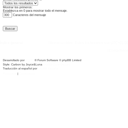
Mostrar los primeros:
Establezca en 0 para mostrar todo el mensaje.
Caracteres del mensaje
Índice general
Borrar cookies
Todos los horarios son
UTC+01:0
Contácteno
Desarrollado por
phpBB
® Forum Software © phpBB Limited
Style: Carbon by Joyce&Luna
phpBB-Style-Design
Traducción al español por
phpBB España
Privacidad
|
Condiciones