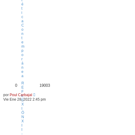
é
t
i
c
a
C
o
n
t
e
m
p
o
r
á
n
e
a
R
0
19003
E
F
por
Poul Carbajal
L
Vie Ene 28, 2022 2:45 pm
E
X
I
Ó
N
X
I
I
-