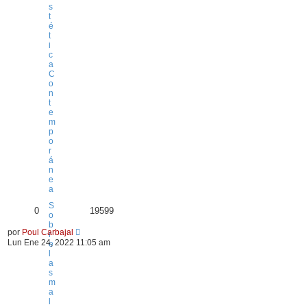
s
t
é
t
i
c
a
C
o
n
t
e
m
p
o
r
á
n
e
a
S
0
19599
o
b
por
Poul Carbajal
r
Lun Ene 24, 2022 11:05 am
e
l
a
s
m
a
l