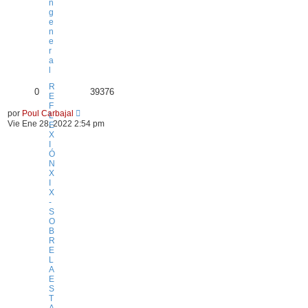
n
g
e
n
e
r
a
l
R
0
39376
E
F
por
Poul Carbajal
L
Vie Ene 28, 2022 2:54 pm
E
X
I
Ó
N
X
I
X
-
S
O
B
R
E
L
A
E
S
T
A