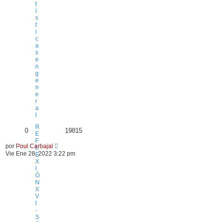
t
í
s
t
i
c
a
s
e
n
g
e
n
e
r
a
l
R
0
19815
E
F
por
Poul Carbajal
L
Vie Ene 28, 2022 3:22 pm
E
X
I
Ó
N
X
V
I
-
S