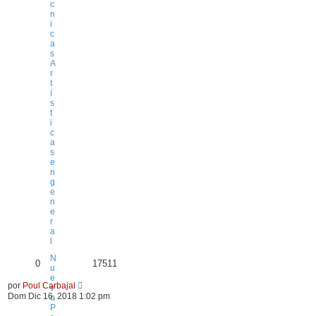
c
n
i
c
a
s
A
r
t
í
s
t
i
c
a
s
e
n
g
e
n
e
r
a
l
N
0
17511
u
e
por
Poul Carbajal
v
Dom Dic 16, 2018 1:02 pm
o
P