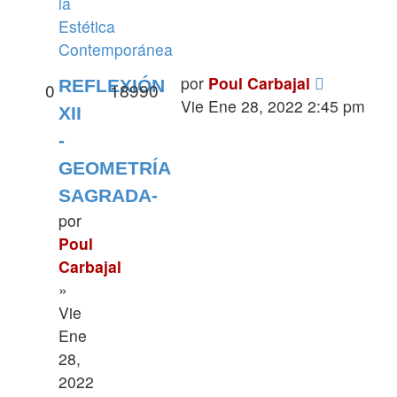
la
Estética
Contemporánea
por
Poul Carbajal
REFLEXIÓN
0
18990
Vie Ene 28, 2022 2:45 pm
XII
-
GEOMETRÍA
SAGRADA-
por
Poul
Carbajal
»
Vie
Ene
28,
2022