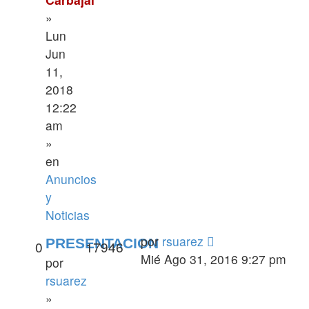
»
Lun
Jun
11,
2018
12:22
am
»
en
Anuncios
y
Noticias
por
rsuarez
PRESENTACION
0
17946
Mié Ago 31, 2016 9:27 pm
por
rsuarez
»