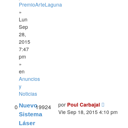
PremioArteLaguna
»
Lun
Sep
28,
2015
7:47
pm
»
en
Anuncios
y
Noticias
por
Poul Carbajal
Nuevo
0
19924
Vie Sep 18, 2015 4:10 pm
Sistema
Láser