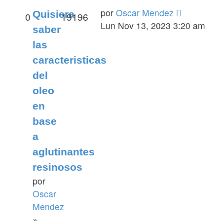
por
Oscar Mendez
Quisiera
0
19196
Lun Nov 13, 2023 3:20 am
saber
las
caracteristicas
del
oleo
en
base
a
aglutinantes
resinosos
por
Oscar
Mendez
»