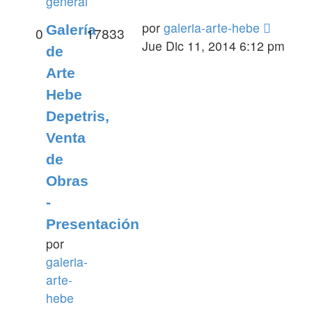
general
por
galeria-arte-hebe
Galería
0
17833
Jue Dic 11, 2014 6:12 pm
de
Arte
Hebe
Depetris,
Venta
de
Obras
-
Presentación
por
galeria-
arte-
hebe