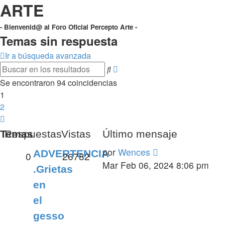
ARTE
- Bienvenid@ al Foro Oficial Percepto Arte -
Temas sin respuesta
Ir a búsqueda avanzada
Búsqueda
Buscar
avanzada
Se encontraron 94 coincidencias
1
2
Siguiente
Temas
Respuestas
Vistas
Último mensaje
por
Wences
ADVERTENCIA
0
26782
Mar Feb 06, 2024 8:06 pm
.Grietas
en
el
gesso