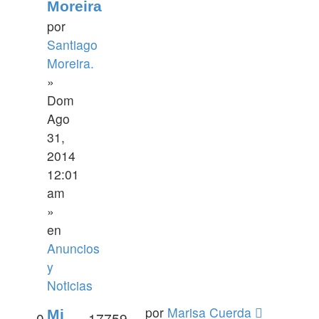
Moreira
por
Santiago
Moreira.
»
Dom
Ago
31,
2014
12:01
am
»
en
Anuncios
y
Noticias
por
Marisa Cuerda
Mi
0
17759