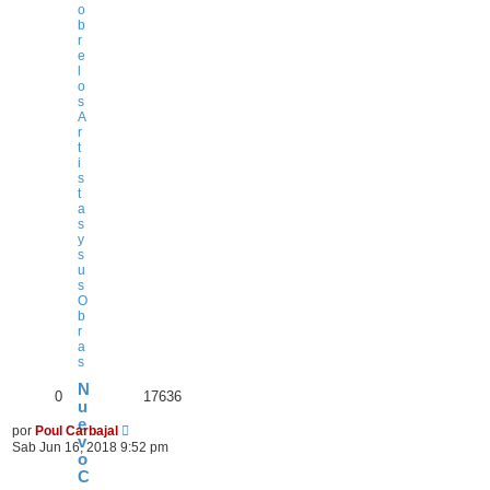
o
b
r
e
l
o
s
A
r
t
i
s
t
a
s
y
s
u
s
O
b
r
a
s
N
0
17636
u
e
por
Poul Carbajal
v
Sab Jun 16, 2018 9:52 pm
o
C