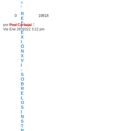
a
l
R
0
19818
E
F
por
Poul Carbajal
L
Vie Ene 28, 2022 3:22 pm
E
X
I
Ó
N
X
V
I
-
S
O
B
R
E
L
O
S
I
N
S
T
R