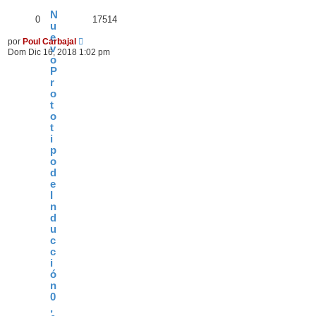
N
0
17514
u
e
por
Poul Carbajal
v
Dom Dic 16, 2018 1:02 pm
o
P
r
o
t
o
t
i
p
o
d
e
I
n
d
u
c
c
i
ó
n
0
,