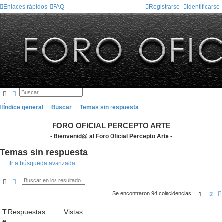
Enlaces rápidos
FAQ
Registrarse
Identificarse
Buscar
Búsqueda avanzada
Índice general
Buscar
Temas sin respuesta
FORO OFICIAL PERCEPTO ARTE
- Bienvenid@ al Foro Oficial Percepto Arte -
Temas sin respuesta
Ir a búsqueda avanzada
Buscar
Búsqueda avanzada
1
2
Se encontraron 94 coincidencias
T
Respuestas
Vistas
e