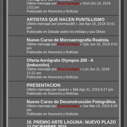
Último mensaje por
Poul Carbajal
«
Dom Dic 16, 2018
1:02 pm
Publicado en
Anuncios y Noticias
ARTISTAS QUE HACEN PUNTILLISMO
Último mensaje por
jeremias88
«
Jue Ago 16, 2018 10:41
pm
Publicado en
Debate sobre los Artistas y sus Obras
Nuevo Curso de Microaerografía Realista.
Último mensaje por
Poul Carbajal
«
Sab Jun 16, 2018 9:52
pm
Publicado en
Anuncios y Noticias
Oferta Aerógrafo Olympos 200 - A
(Inducción).
Último mensaje por
Poul Carbajal
«
Lun Jun 11, 2018
12:22 am
Publicado en
Anuncios y Noticias
PRESENTACION
Último mensaje por
rsuarez
«
Mié Ago 31, 2016 9:27 pm
Publicado en
Anuncios y Noticias
Nuevo Curso de Deconstrucción Fotográfica.
Último mensaje por
Poul Carbajal
«
Jue Mar 10, 2016 9:29
pm
Publicado en
Anuncios y Noticias
10. PREMIO ARTE LAGUNA: NUEVO PLAZO
12 DICIEMBRE 2015