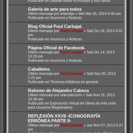
Publicado en
Debate sobre los Artistas y sus Obras
Galería de arte para todos
Último mensaje por
artandgo
«
Mié Mar 26, 2014 9:40 am
Publicado en
Anuncios y Noticias
Blog Oficial Poul Carbajal.
Último mensaje por
Poul Carbajal
«
Sab Dic 28, 2013 4:02
pm
Publicado en
Anuncios y Noticias
Página Oficial de Facebook.
Último mensaje por
Poul Carbajal
«
Sab Dic 14, 2013
10:29 pm
Publicado en
Anuncios y Noticias
Caballetes.
Último mensaje por
Poul Carbajal
«
Sab Nov 30, 2013
2:22 pm
Publicado en
Técnicas Artísticas en general
Ralismo de Alejandro Cabeza
Último mensaje por
artecoleccion
«
Sab Nov 16, 2013
10:38 pm
Publicado en
Exposición Virtual de Obras de Arte (sólo
para Usuarios Registrados)
REFLEXIÓN XXVII -ICONOGRAFÍA
ERRÓNEA PARTE II-
Último mensaje por
Poul Carbajal
«
Jue Nov 07, 2013 6:27
pm