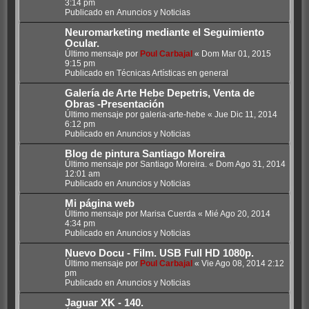
3:14 pm
Publicado en
Anuncios y Noticias
Neuromarketing mediante el Seguimiento
Ocular.
Último mensaje por
Poul Carbajal
«
Dom Mar 01, 2015
9:15 pm
Publicado en
Técnicas Artísticas en general
Galería de Arte Hebe Depetris, Venta de
Obras -Presentación
Último mensaje por
galeria-arte-hebe
«
Jue Dic 11, 2014
6:12 pm
Publicado en
Anuncios y Noticias
Blog de pintura Santiago Moreira
Último mensaje por
Santiago Moreira.
«
Dom Ago 31, 2014
12:01 am
Publicado en
Anuncios y Noticias
Mi página web
Último mensaje por
Marisa Cuerda
«
Mié Ago 20, 2014
4:34 pm
Publicado en
Anuncios y Noticias
Nuevo Docu - Film. USB Full HD 1080p.
Último mensaje por
Poul Carbajal
«
Vie Ago 08, 2014 2:12
pm
Publicado en
Anuncios y Noticias
Jaguar XK - 140.