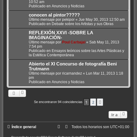
10:52 am
Publicado en
Anuncios y Noticias
conocen al pintor?????
Último mensaje por
pekipor
«
Jue May 30, 2013 12:50 am
Publicado en
Debate sobre los Artistas y sus Obras
REFLEXIÓN XXVI -SOBRE LA
IMAGINACIÓN-
Último mensaje por
Poul Carbajal
«
Sab May 11, 2013
7:54 pm
Publicado en
Ensayos teóricos sobre las Artes Plásticas y
la Estética Contemporánea
Abierto el XI Concurso de fotografía Beni
Trutmann
Último mensaje por
ricarnandez
«
Lun Mar 11, 2013 1:18
pm
Publicado en
Anuncios y Noticias
1
2
Siguiente
Se encontraron 94 coincidencias
Ir a
Índice general
Todos los horarios son
UTC+01:00