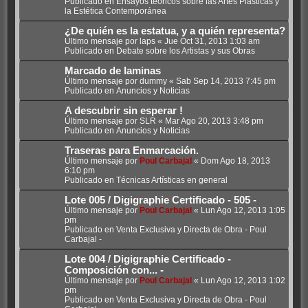
Publicado en
Ensayos teóricos sobre las Artes Plásticas y
la Estética Contemporánea
¿De quién es la estatua, y a quién representa?
Último mensaje por
laps
«
Jue Oct 31, 2013 1:03 am
Publicado en
Debate sobre los Artistas y sus Obras
Marcado de laminas
Último mensaje por
dummy
«
Sab Sep 14, 2013 7:45 pm
Publicado en
Anuncios y Noticias
A descubrir sin esperar !
Último mensaje por
SLR
«
Mar Ago 20, 2013 3:48 pm
Publicado en
Anuncios y Noticias
Traseras para Enmarcación.
Último mensaje por
Poul Carbajal
«
Dom Ago 18, 2013
6:10 pm
Publicado en
Técnicas Artísticas en general
Lote 005 / Digigraphie Certificado - 505 -
Último mensaje por
Poul Carbajal
«
Lun Ago 12, 2013 1:05
pm
Publicado en
Venta Exclusiva y Directa de Obra - Poul
Carbajal -
Lote 004 / Digigraphie Certificado -
Composición con... -
Último mensaje por
Poul Carbajal
«
Lun Ago 12, 2013 1:02
pm
Publicado en
Venta Exclusiva y Directa de Obra - Poul