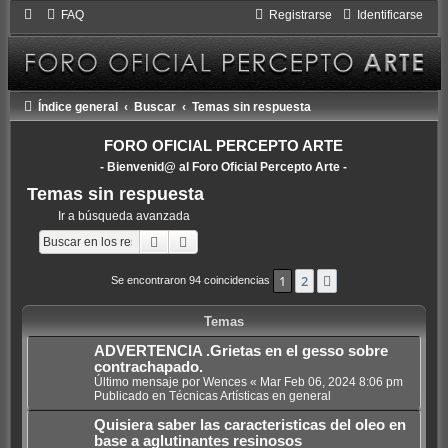
FAQ
Registrarse
Identificarse
Índice general
Buscar
Temas sin respuesta
FORO OFICIAL PERCEPTO ARTE
- Bienvenid@ al Foro Oficial Percepto Arte -
Temas sin respuesta
Ir a búsqueda avanzada
Buscar
Búsqueda avanzada
1
2
Siguiente
Se encontraron 94 coincidencias
Temas
ADVERTENCIA .Grietas en el gesso sobre
contrachapado.
Último mensaje por
Wences
«
Mar Feb 06, 2024 8:06 pm
Publicado en
Técnicas Artísticas en general
Quisiera saber las caracteristicas del oleo en
base a aglutinantes resinosos