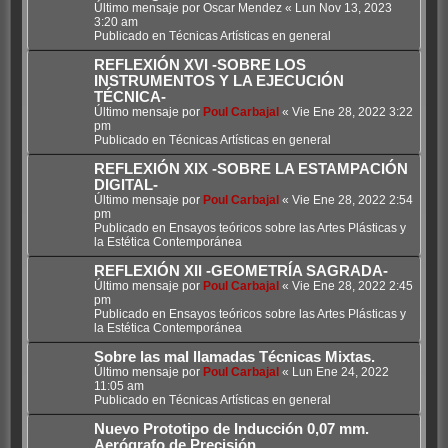
Último mensaje por
Oscar Mendez
«
Lun Nov 13, 2023
3:20 am
Publicado en
Técnicas Artísticas en general
REFLEXIÓN XVI -SOBRE LOS
INSTRUMENTOS Y LA EJECUCIÓN
TÉCNICA-
Último mensaje por
Poul Carbajal
«
Vie Ene 28, 2022 3:22
pm
Publicado en
Técnicas Artísticas en general
REFLEXIÓN XIX -SOBRE LA ESTAMPACIÓN
DIGITAL-
Último mensaje por
Poul Carbajal
«
Vie Ene 28, 2022 2:54
pm
Publicado en
Ensayos teóricos sobre las Artes Plásticas y
la Estética Contemporánea
REFLEXIÓN XII -GEOMETRÍA SAGRADA-
Último mensaje por
Poul Carbajal
«
Vie Ene 28, 2022 2:45
pm
Publicado en
Ensayos teóricos sobre las Artes Plásticas y
la Estética Contemporánea
Sobre las mal llamadas Técnicas Mixtas.
Último mensaje por
Poul Carbajal
«
Lun Ene 24, 2022
11:05 am
Publicado en
Técnicas Artísticas en general
Nuevo Prototipo de Inducción 0,07 mm.
Aerógrafo de Precisión