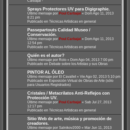
Carbajal -
Sprays Protectores UV para Digigraphie.
Último mensaje por
Poul Carbajal
«
Dom Ago 11, 2013
8:21 pm
Publicado en
Técnicas Artísticas en general
Passepartouts Calidad Museo /
Conservación.
Último mensaje por
Poul Carbajal
«
Dom Ago 11, 2013
12:54 pm
Publicado en
Técnicas Artísticas en general
Quién es el autor?
Último mensaje por
Rolo
«
Dom Ago 04, 2013 7:00 pm
Publicado en
Debate sobre los Artistas y sus Obras
PINTOR AL ÓLEO
Último mensaje por
El Cavallet
«
Vie Ago 02, 2013 5:10 pm
Publicado en
Exposición Virtual de Obras de Arte (sólo
para Usuarios Registrados)
Cristales / Metacrilatos Anti-Reflejos con
Protección UV.
Último mensaje por
Poul Carbajal
«
Sab Jul 27, 2013
12:17 pm
Publicado en
Técnicas Artísticas en general
Sitio Web de arte, música y promoción de
creadores.
Último mensaje por
Salnikov2000
«
Mar Jun 11, 2013