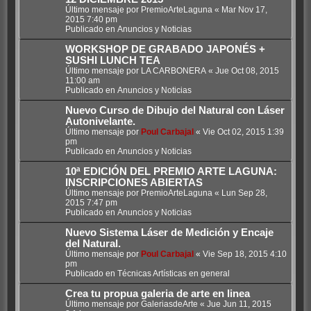
Último mensaje por
PremioArteLaguna
«
Mar Nov 17,
2015 7:40 pm
Publicado en
Anuncios y Noticias
WORKSHOP DE GRABADO JAPONÉS +
SUSHI LUNCH TEA
Último mensaje por
LA CARBONERA
«
Jue Oct 08, 2015
11:00 am
Publicado en
Anuncios y Noticias
Nuevo Curso de Dibujo del Natural con Láser
Autonivelante.
Último mensaje por
Poul Carbajal
«
Vie Oct 02, 2015 1:39
pm
Publicado en
Anuncios y Noticias
10ª EDICIÓN DEL PREMIO ARTE LAGUNA:
INSCRIPCIONES ABIERTAS
Último mensaje por
PremioArteLaguna
«
Lun Sep 28,
2015 7:47 pm
Publicado en
Anuncios y Noticias
Nuevo Sistema Láser de Medición y Encaje
del Natural.
Último mensaje por
Poul Carbajal
«
Vie Sep 18, 2015 4:10
pm
Publicado en
Técnicas Artísticas en general
Crea tu propua galeria de arte en linea
Último mensaje por
GaleriasdeArte
«
Jue Jun 11, 2015