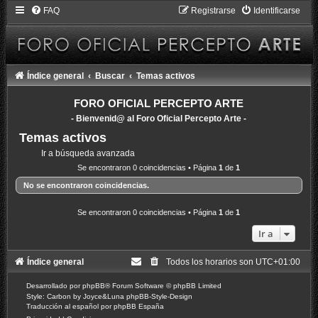
FAQ
Registrarse
Identificarse
Índice general
Buscar
Temas activos
FORO OFICIAL PERCEPTO ARTE
- Bienvenid@ al Foro Oficial Percepto Arte -
Temas activos
Ir a búsqueda avanzada
Se encontraron 0 coincidencias • Página
1
de
1
No se encontraron coincidencias.
Se encontraron 0 coincidencias • Página
1
de
1
Ir a
Índice general
Todos los horarios son
UTC+01:00
Desarrollado por
phpBB
® Forum Software © phpBB Limited
Style: Carbon by Joyce&Luna
phpBB-Style-Design
Traducción al español por
phpBB España