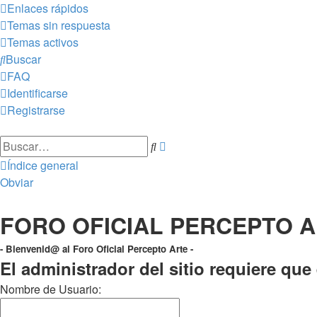
Enlaces rápidos
Temas sin respuesta
Temas activos
Buscar
FAQ
Identificarse
Registrarse
Búsqueda
Buscar
avanzada
Índice general
Obviar
FORO OFICIAL PERCEPTO 
- Bienvenid@ al Foro Oficial Percepto Arte -
El administrador del sitio requiere que 
Nombre de Usuario: