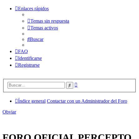
Enlaces rápidos
Temas sin respuesta
Temas activos
Buscar
FAQ
Identificarse
Registrarse
Búsqueda
Buscar
avanzada
Índice general
Contactar con un Administrador del Foro
Obviar
FORO OFICIAL PERCEPTO