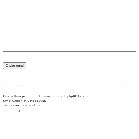
Índice general
Todos los horarios son
UTC+01:0
Desarrollado por
phpBB
® Forum Software © phpBB Limited
Style: Carbon by Joyce&Luna
phpBB-Style-Design
Traducción al español por
phpBB España
Privacidad
|
Condiciones