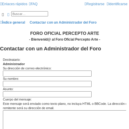
Enlaces rápidos
FAQ
Registrarse
Identificarse
Buscar
Búsqueda avanzada
Índice general
Contactar con un Administrador del Foro
FORO OFICIAL PERCEPTO ARTE
- Bienvenid@ al Foro Oficial Percepto Arte -
Contactar con un Administrador del Foro
Destinatario:
Administrador
Su dirección de correo electrónico:
Su nombre:
Asunto:
Cuerpo del mensaje:
Este mensaje será enviado como texto plano, no incluya HTML o BBCode. La dirección de
remitente será su dirección de email.