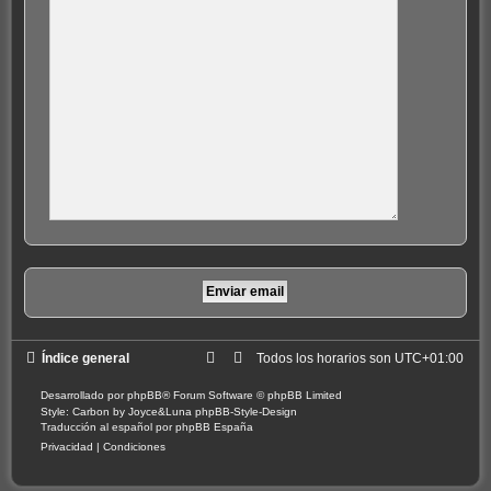
Índice general
Todos los horarios son
UTC+01:00
Desarrollado por
phpBB
® Forum Software © phpBB Limited
Style: Carbon by Joyce&Luna
phpBB-Style-Design
Traducción al español por
phpBB España
Privacidad
|
Condiciones