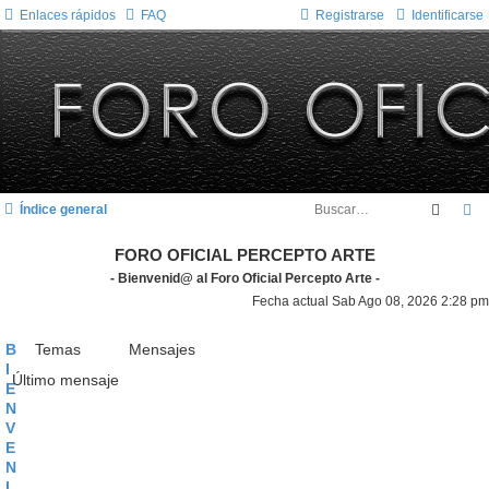
Enlaces rápidos
FAQ
Registrarse
Identificarse
Busca
B
Índice general
FORO OFICIAL PERCEPTO ARTE
- Bienvenid@ al Foro Oficial Percepto Arte -
Fecha actual Sab Ago 08, 2026 2:28 pm
B
Temas
Mensajes
I
Último mensaje
E
N
V
E
N
I