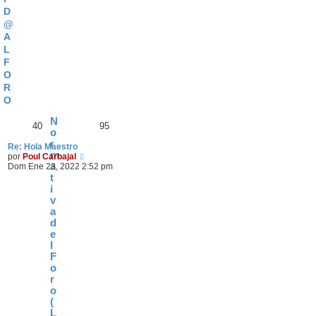
D
@
A
L
F
O
R
O
N
40
95
o
r
Re: Hola Maestro
m
V
por
Poul Carbajal
a
e
Dom Ene 23, 2022 2:52 pm
r
t
ú
i
l
v
t
a
i
d
m
e
o
l
m
e
F
n
o
s
r
a
o
j
(
e
L