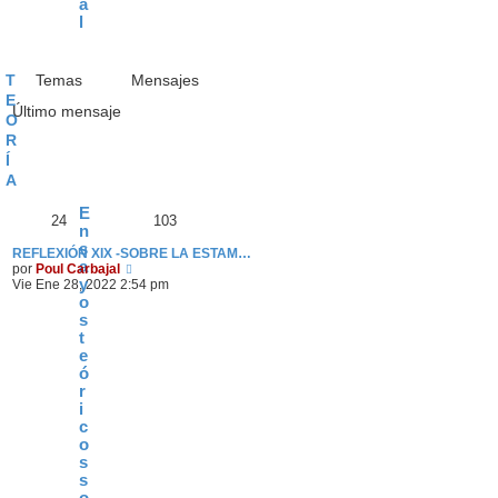
a
l
T
Temas
Mensajes
E
Último mensaje
O
R
Í
A
E
24
103
n
s
REFLEXIÓN XIX -SOBRE LA ESTAM…
a
V
por
Poul Carbajal
y
e
Vie Ene 28, 2022 2:54 pm
r
o
ú
s
l
t
t
e
i
ó
m
r
o
i
m
e
c
n
o
s
s
a
s
j