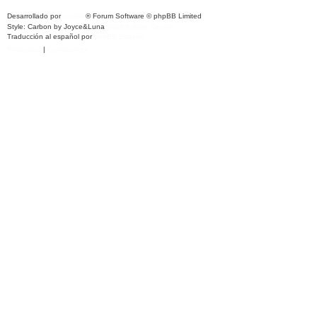
Desarrollado por
phpBB
® Forum Software © phpBB Limited
Style: Carbon by Joyce&Luna
phpBB-Style-Design
Traducción al español por
phpBB España
Privacidad
|
Condiciones