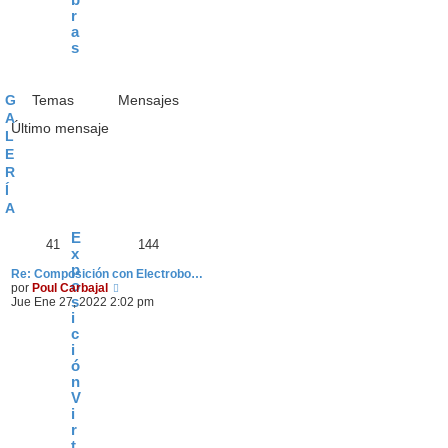
b
r
a
s
G
Temas
Mensajes
A
Último mensaje
L
E
R
Í
A
E
41
144
x
p
Re: Composición con Electrobo…
o
V
por
Poul Carbajal
s
e
Jue Ene 27, 2022 2:02 pm
r
i
ú
c
l
i
t
ó
i
n
m
V
o
i
m
e
r
n
t