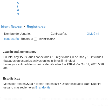
n
c
s
i
a
a
j
s
e
Identificarse
•
Registrarse
Nombre de Usuario:
Contraseña:
Olvidé mi
contraseña
|
Recordar
¿Quién está conectado?
En total hay
15
usuarios conectados :: 0 registrados, 0 ocultos y 15 invitados
(basados en usuarios activos en los últimos 5 minutos)
La mayor cantidad de usuarios identificados fue
928
el Vie Oct 31, 2025 5:28
am
Estadísticas
Mensajes totales
2288
• Temas totales
407
• Usuarios totales
350
• Nuestro
usuario más reciente es
Brandontiz
Índice general
Borrar cookies
Todos los horarios son
UTC+01:0
Contácteno