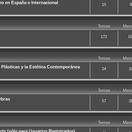
o en España e Internacional
15
9
Temas
Mens
172
15
Temas
Mens
 Plásticas y la Estética Contemporánea
24
1
Temas
Mens
Obras
57
2
Temas
Mens
rte (sólo para Usuarios Registrados)