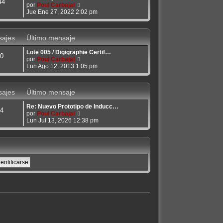
e
44
V
por
Poul Carbajal
o
e
Jue Ene 27, 2022 2:02 pm
m
r
e
ú
n
l
s
ajes
Último mensaje
t
a
i
j
Lote 005 / Digigraphie Certif…
m
e
0
V
por
Poul Carbajal
o
e
Lun Ago 12, 2013 1:05 pm
m
r
e
ú
n
l
s
ajes
Último mensaje
t
a
i
j
Re: Nuevo Prototipo de Inducc…
m
e
4
V
por
Poul Carbajal
o
e
Lun Jul 13, 2026 12:38 pm
m
r
e
ú
n
l
s
t
a
i
j
m
e
o
m
e
n
s
a
j
e