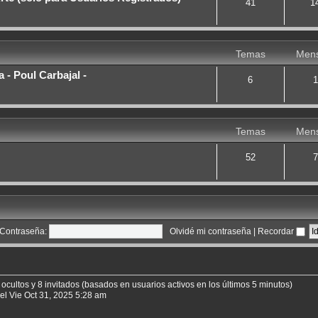
41
1
Temas
Mens
 - Poul Carbajal -
6
1
Temas
Mens
52
7
Contraseña:
Olvidé mi contraseña
|
Recordar
 ocultos y 8 invitados (basados en usuarios activos en los últimos 5 minutos)
el Vie Oct 31, 2025 5:28 am