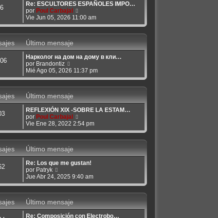
Re: ESCULTORES ESPAÑOLES IMPO…
m
6
V
por
Poul Carbajal
o
e
Vie Jun 05, 2026 11:00 am
m
r
e
ú
n
l
s
ajes
Último mensaje
t
a
i
j
Нарколог на дом на дому в кли…
m
e
06
V
por
Brandontiz
o
e
Mié Ago 05, 2026 11:37 pm
m
r
e
ú
n
l
s
ajes
Último mensaje
t
a
i
j
REFLEXIÓN XIX -SOBRE LA ESTAM…
m
e
03
V
por
Poul Carbajal
o
e
Vie Ene 28, 2022 2:54 pm
m
r
e
ú
n
l
s
ajes
Último mensaje
t
a
i
j
Re: Los que me gustan!
m
e
62
V
por
Patryk
o
e
Jue Abr 24, 2025 9:40 am
m
r
e
ú
n
l
s
ajes
Último mensaje
t
a
i
j
Re: Composición con Electrobo…
m