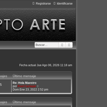
Registrarse
Identificarse
Buscar
Búsqueda avanzada
Fecha actual Jue Ago 06, 2026 11:18 am
ajes
Último mensaje
Re: Hola Maestro
5
V
por
Poul Carbajal
e
Dom Ene 23, 2022 2:52 pm
r
ú
l
ajes
Último mensaje
t
i