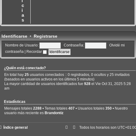
i
n
c
s
i
a
a
j
s
e
Identificarse
•
Registrarse
Nombre de Usuario:
Contraseña:
Olvidé mi
contraseña
|
Recordar
¿Quién está conectado?
En total hay
25
usuarios conectados :: 0 registrados, 0 ocultos y 25 invitados
(basados en usuarios activos en los últimos 5 minutos)
La mayor cantidad de usuarios identificados fue
928
el Vie Oct 31, 2025 5:28
am
Estadísticas
Mensajes totales
2288
• Temas totales
407
• Usuarios totales
350
• Nuestro
usuario más reciente es
Brandontiz
Índice general
Todos los horarios son
UTC+01:0