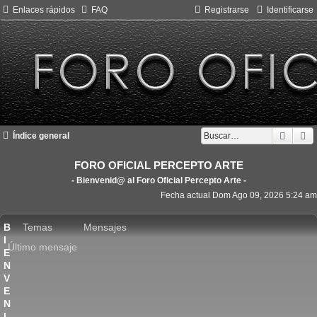
Enlaces rápidos
FAQ
Registrarse
Identificarse
Busca
B
Índice general
FORO OFICIAL PERCEPTO ARTE
- Bienvenid@ al Foro Oficial Percepto Arte -
Fecha actual Dom Ago 09, 2026 5:24 am
B
Temas
Mensajes
I
Último mensaje
E
N
V
E
N
I