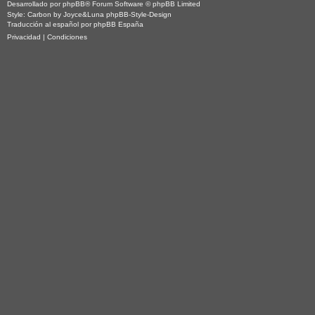
Desarrollado por
phpBB
® Forum Software © phpBB Limited
Style: Carbon by Joyce&Luna
phpBB-Style-Design
Traducción al español por
phpBB España
Privacidad
|
Condiciones