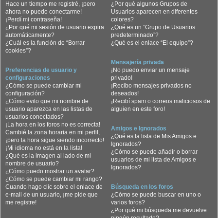
Hace un tiempo me registré, ¡pero
¿Por qué algunos Grupos de
ahora no puedo conectarme!
Usuarios aparecen en diferentes
¡Perdí mi contraseña!
colores?
¿Por qué mi sesión de usuario expira
¿Qué es un “Grupo de Usuarios
automáticamente?
predeterminado”?
¿Cuál es la función de “Borrar
¿Qué es el enlace “El equipo”?
cookies”?
Mensajería privada
Preferencias de usuario y
¡No puedo enviar un mensaje
configuraciones
privado!
¿Cómo se puede cambiar mi
¡Recibo mensajes privados no
configuración?
deseados!
¿Cómo evito que mi nombre de
¡Recibí spam o correos maliciosos de
usuario aparezca en las listas de
alguien en este foro!
usuarios conectados?
¡La hora en los foros no es correcta!
Amigos e Ignorados
Cambié la zona horaria en mi perfil,
¿Qué es la lista de Mis Amigos e
¡pero la hora sigue siendo incorrecto!
Ignorados?
¡Mi idioma no está en la lista!
¿Cómo se puede añadir o borrar
¿Qué es la imagen al lado de mi
usuarios de mi lista de Amigos e
nombre de usuario?
Ignorados?
¿Cómo puedo mostrar un avatar?
¿Cómo se puede cambiar mi rango?
Cuando hago clic sobre el enlace de
Búsqueda en los foros
e-mail de un usuario, ¡me pide que
¿Cómo se puede buscar en uno o
me registre!
varios foros?
¿Por qué mi búsqueda me devuelve