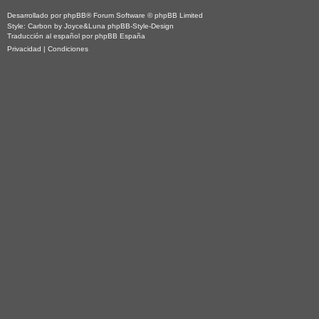
Desarrollado por
phpBB
® Forum Software © phpBB Limited
Style: Carbon by Joyce&Luna
phpBB-Style-Design
Traducción al español por
phpBB España
Privacidad
|
Condiciones