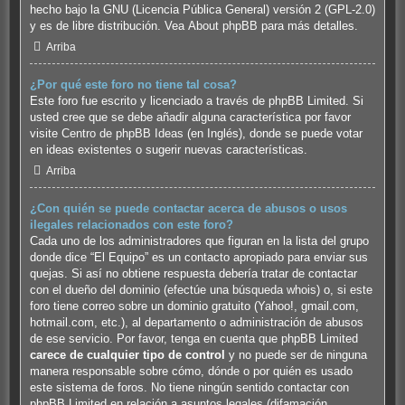
hecho bajo la GNU (Licencia Pública General) versión 2 (GPL-2.0)
y es de libre distribución. Vea
About phpBB
para más detalles.
Arriba
¿Por qué este foro no tiene tal cosa?
Este foro fue escrito y licenciado a través de phpBB Limited. Si
usted cree que se debe añadir alguna característica por favor
visite
Centro de phpBB Ideas
(en Inglés), donde se puede votar
en ideas existentes o sugerir nuevas características.
Arriba
¿Con quién se puede contactar acerca de abusos o usos
ilegales relacionados con este foro?
Cada uno de los administradores que figuran en la lista del grupo
donde dice “El Equipo” es un contacto apropiado para enviar sus
quejas. Si así no obtiene respuesta debería tratar de contactar
con el dueño del dominio (efectúe una
búsqueda whois
) o, si este
foro tiene correo sobre un dominio gratuito (Yahoo!, gmail.com,
hotmail.com, etc.), al departamento o administración de abusos
de ese servicio. Por favor, tenga en cuenta que phpBB Limited
carece de cualquier tipo de control
y no puede ser de ninguna
manera responsable sobre cómo, dónde o por quién es usado
este sistema de foros. No tiene ningún sentido contactar con
phpBB Limited en relación a asuntos legales (difamación,