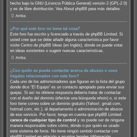
hecho bajo la GNU (Licencia Pública General) versión 2 (GPL-2.0)
y es de libre distribución. Vea
About phpBB
para más detalles.
Arriba
¿Por qué este foro no tiene tal cosa?
Este foro fue escrito y licenciado a través de phpBB Limited. Si
usted cree que se debe añadir alguna característica por favor
visite
Centro de phpBB Ideas
(en Inglés), donde se puede votar
en ideas existentes o sugerir nuevas características.
Arriba
¿Con quién se puede contactar acerca de abusos o usos
ilegales relacionados con este foro?
Cada uno de los administradores que figuran en la lista del grupo
donde dice “El Equipo” es un contacto apropiado para enviar sus
quejas. Si así no obtiene respuesta debería tratar de contactar
con el dueño del dominio (efectúe una
búsqueda whois
) o, si este
foro tiene correo sobre un dominio gratuito (Yahoo!, gmail.com,
hotmail.com, etc.), al departamento o administración de abusos
de ese servicio. Por favor, tenga en cuenta que phpBB Limited
carece de cualquier tipo de control
y no puede ser de ninguna
manera responsable sobre cómo, dónde o por quién es usado
este sistema de foros. No tiene ningún sentido contactar con
phpBB Limited en relación a asuntos legales (difamación,