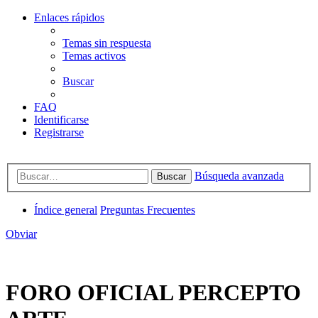
Enlaces rápidos
Temas sin respuesta
Temas activos
Buscar
FAQ
Identificarse
Registrarse
Búsqueda avanzada
Buscar
Índice general
Preguntas Frecuentes
Obviar
FORO OFICIAL PERCEPTO