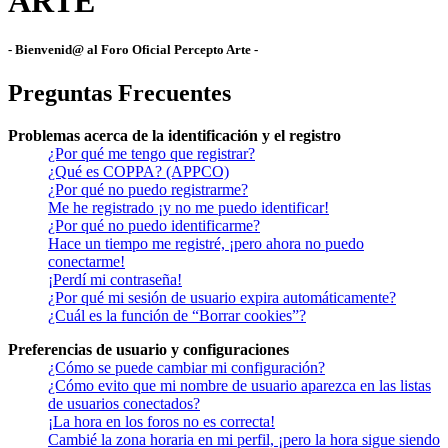
ARTE
- Bienvenid@ al Foro Oficial Percepto Arte -
Preguntas Frecuentes
Problemas acerca de la identificación y el registro
¿Por qué me tengo que registrar?
¿Qué es COPPA? (APPCO)
¿Por qué no puedo registrarme?
Me he registrado ¡y no me puedo identificar!
¿Por qué no puedo identificarme?
Hace un tiempo me registré, ¡pero ahora no puedo
conectarme!
¡Perdí mi contraseña!
¿Por qué mi sesión de usuario expira automáticamente?
¿Cuál es la función de “Borrar cookies”?
Preferencias de usuario y configuraciones
¿Cómo se puede cambiar mi configuración?
¿Cómo evito que mi nombre de usuario aparezca en las listas
de usuarios conectados?
¡La hora en los foros no es correcta!
Cambié la zona horaria en mi perfil, ¡pero la hora sigue siendo