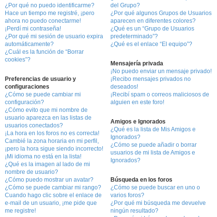
¿Por qué no puedo identificarme?
del Grupo?
Hace un tiempo me registré, ¡pero
¿Por qué algunos Grupos de Usuarios
ahora no puedo conectarme!
aparecen en diferentes colores?
¡Perdí mi contraseña!
¿Qué es un “Grupo de Usuarios
¿Por qué mi sesión de usuario expira
predeterminado”?
automáticamente?
¿Qué es el enlace “El equipo”?
¿Cuál es la función de “Borrar
cookies”?
Mensajería privada
¡No puedo enviar un mensaje privado!
Preferencias de usuario y
¡Recibo mensajes privados no
configuraciones
deseados!
¿Cómo se puede cambiar mi
¡Recibí spam o correos maliciosos de
configuración?
alguien en este foro!
¿Cómo evito que mi nombre de
usuario aparezca en las listas de
Amigos e Ignorados
usuarios conectados?
¿Qué es la lista de Mis Amigos e
¡La hora en los foros no es correcta!
Ignorados?
Cambié la zona horaria en mi perfil,
¿Cómo se puede añadir o borrar
¡pero la hora sigue siendo incorrecto!
usuarios de mi lista de Amigos e
¡Mi idioma no está en la lista!
Ignorados?
¿Qué es la imagen al lado de mi
nombre de usuario?
¿Cómo puedo mostrar un avatar?
Búsqueda en los foros
¿Cómo se puede cambiar mi rango?
¿Cómo se puede buscar en uno o
Cuando hago clic sobre el enlace de
varios foros?
e-mail de un usuario, ¡me pide que
¿Por qué mi búsqueda me devuelve
me registre!
ningún resultado?