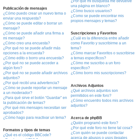
¿Por qué mi búsqueda me devuelve
una página en blanco?
Publicación de mensajes
¿Cómo busco usuarios?
¿Cómo puedo crear un nuevo tema o
¿Como se puede encontrar mis
enviar una respuesta?
propios mensajes y temas?
¿Cómo se puede editar o borrar un
mensaje?
¿Cómo se puede añadir una firma a
Suscripciones y Favoritos
mi mensaje?
¿Cuál es la diferencia entre añadir
¿Cómo creo una encuesta?
como Favorito y suscribirme a un
¿Por qué no se puede añadir más
tema?
opciones a la encuesta?
¿Cómo marcar Favoritos o suscribirse
¿Cómo edito o borro una encuesta?
a temas específicos?
¿Por qué no se puede acceder a
¿Cómo me suscribo a un foro
algún foro?
específico?
¿Por qué no se puede añadir archivos
¿Cómo borro mis suscripciones?
adjuntos?
¿Por qué recibí una advertencia?
Archivos Adjuntos
¿Cómo se puede reportar un mensaje
¿Qué archivos adjuntos son
a un moderador?
permitidos en este foro?
¿Para qué sirve el botón “Guardar” en
¿Cómo encuentro todos mis archivos
la publicación de temas?
adjuntos?
¿Por qué mis mensajes necesitan ser
aprobados?
¿Cómo hago para reactivar un tema?
Acerca de phpBB
¿Quién programó este foro?
¿Por qué este foro no tiene tal cosa?
Formatos y tipos de temas
¿Con quién se puede contactar
¿Qué es el código BBCode?
acerca de abusos o usos ilegales