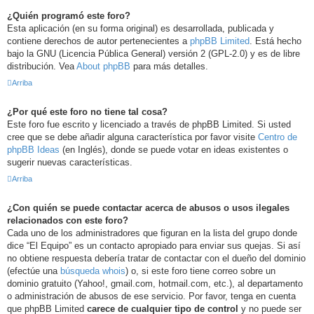
¿Quién programó este foro?
Esta aplicación (en su forma original) es desarrollada, publicada y
contiene derechos de autor pertenecientes a
phpBB Limited
. Está hecho
bajo la GNU (Licencia Pública General) versión 2 (GPL-2.0) y es de libre
distribución. Vea
About phpBB
para más detalles.
Arriba
¿Por qué este foro no tiene tal cosa?
Este foro fue escrito y licenciado a través de phpBB Limited. Si usted
cree que se debe añadir alguna característica por favor visite
Centro de
phpBB Ideas
(en Inglés), donde se puede votar en ideas existentes o
sugerir nuevas características.
Arriba
¿Con quién se puede contactar acerca de abusos o usos ilegales
relacionados con este foro?
Cada uno de los administradores que figuran en la lista del grupo donde
dice “El Equipo” es un contacto apropiado para enviar sus quejas. Si así
no obtiene respuesta debería tratar de contactar con el dueño del dominio
(efectúe una
búsqueda whois
) o, si este foro tiene correo sobre un
dominio gratuito (Yahoo!, gmail.com, hotmail.com, etc.), al departamento
o administración de abusos de ese servicio. Por favor, tenga en cuenta
que phpBB Limited
carece de cualquier tipo de control
y no puede ser