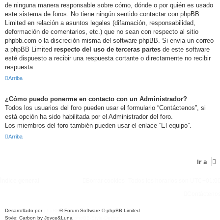
de ninguna manera responsable sobre cómo, dónde o por quién es usado
este sistema de foros. No tiene ningún sentido contactar con phpBB
Limited en relación a asuntos legales (difamación, responsabilidad,
deformación de comentarios, etc.) que no sean con respecto al sitio
phpbb.com o la discreción misma del software phpBB. Si envia un correo
a phpBB Limited
respecto del uso de terceras partes
de este software
esté dispuesto a recibir una respuesta cortante o directamente no recibir
respuesta.
Arriba
¿Cómo puedo ponerme en contacto con un Administrador?
Todos los usuarios del foro pueden usar el formulario “Contáctenos”, si
está opción ha sido habilitada por el Administrador del foro.
Los miembros del foro también pueden usar el enlace “El equipo”.
Arriba
Ir a
Índice general
Borrar cookies
Todos los horarios son
UTC+01:0
Contácteno
Desarrollado por
phpBB
® Forum Software © phpBB Limited
Style: Carbon by Joyce&Luna
phpBB-Style-Design