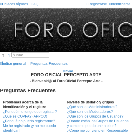
Enlaces rápidos
FAQ
Registrarse
Identificarse
Buscar
Búsqueda avanzada
Índice general
Preguntas Frecuentes
Obviar
FORO OFICIAL PERCEPTO ARTE
- Bienvenid@ al Foro Oficial Percepto Arte -
Preguntas Frecuentes
Problemas acerca de la
Niveles de usuario y grupos
identificación y el registro
¿Qué son los Administradores?
¿Por qué me tengo que registrar?
¿Qué son los Moderadores?
¿Qué es COPPA? (APPCO)
¿Qué son los Grupos de Usuarios?
¿Por qué no puedo registrarme?
¿Donde están los Grupos de Usuarios
Me he registrado ¡y no me puedo
y como me puedo unir a ellos?
identificar!
¿Cómo me convierto en Responsable